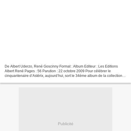
De Albert Uderzo, René Goscinny Format : Album Editeur : Les Editions
Albert René Pages : 56 Parution : 22 octobre 2009 Pour célébrer le
cinquantenaire d’Astérix, aujourd’hui, sort le 34ème album de la collection
Astérix né en octobre 1959 dans la revue...
Publicité