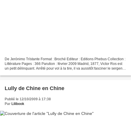
De Jerónimo Trístante Format : Broché Editeur : Editions Phebus Collection :
Littérature Pages : 366 Parution : février 2009 Madrid, 1877, Victor Ros est
un petit délinquant. Arrêté pour vol à la tire, il va aussitôt fasciner le sergent
don Armando par...
Lully de Chine en Chine
Publié le 12/10/2009 à 17:38
Par
Lilibook