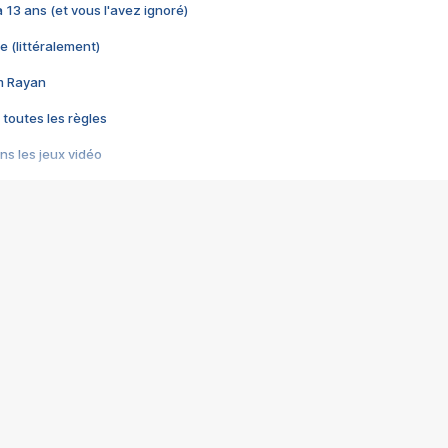
 a 13 ans (et vous l'avez ignoré)
e (littéralement)
im Rayan
 toutes les règles
s les jeux vidéo
us choquant de Rockstar ? - Le scandale BULLY
e plus moche de Steam
du RÊVE tourne au CAUCHEMAR
pendant 8 heures
it… à tort
umiliés par un jeu vidéo
ire - Final Fantasy 8
ti un empire - Age of Empires