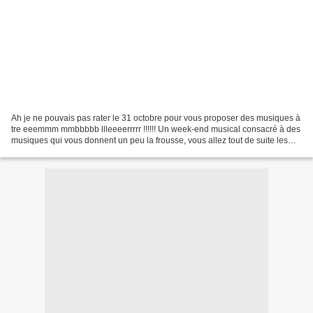
Ah je ne pouvais pas rater le 31 octobre pour vous proposer des musiques à
tre eeemmm mmbbbbb llleeeerrrrr !!!!!! Un week-end musical consacré à des
musiques qui vous donnent un peu la frousse, vous allez tout de suite les
reconnaître... The Addams Family...