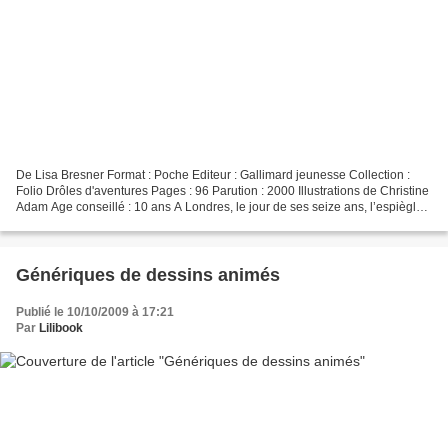
De Lisa Bresner Format : Poche Editeur : Gallimard jeunesse Collection :
Folio Drôles d'aventures Pages : 96 Parution : 2000 Illustrations de Christine
Adam Age conseillé : 10 ans A Londres, le jour de ses seize ans, l’espiègle
Lully reçoit un pendentif...
Génériques de dessins animés
Publié le 10/10/2009 à 17:21
Par
Lilibook