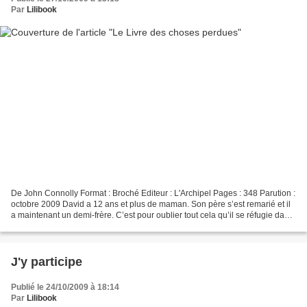
Par
Lilibook
De John Connolly Format : Broché Editeur : L'Archipel Pages : 348 Parution :
octobre 2009 David a 12 ans et plus de maman. Son père s’est remarié et il
a maintenant un demi-frère. C’est pour oublier tout cela qu’il se réfugie dans
la lecture. Une nuit,...
J'y participe
Publié le 24/10/2009 à 18:14
Par
Lilibook