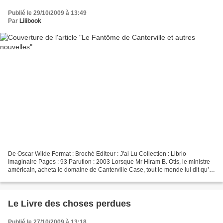
Publié le 29/10/2009 à 13:49
Par
Lilibook
De Oscar Wilde Format : Broché Editeur : J'ai Lu Collection : Librio
Imaginaire Pages : 93 Parution : 2003 Lorsque Mr Hiram B. Otis, le ministre
américain, acheta le domaine de Canterville Case, tout le monde lui dit qu’il
faisait une folie car il n’y...
Le Livre des choses perdues
Publié le 27/10/2009 à 13:18