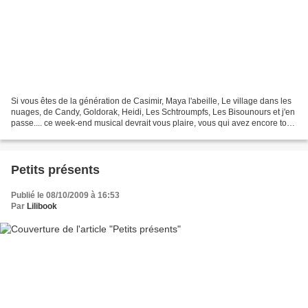
Si vous êtes de la génération de Casimir, Maya l'abeille, Le village dans les
nuages, de Candy, Goldorak, Heidi, Les Schtroumpfs, Les Bisounours et j'en
passe.... ce week-end musical devrait vous plaire, vous qui avez encore tout
comme moi une âme d'enfant....
Petits présents
Publié le 08/10/2009 à 16:53
Par
Lilibook