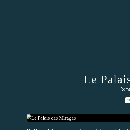
Le Palai
Roma
1