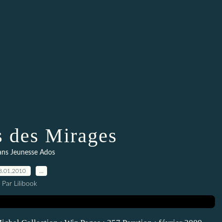
s des Mirages
ns Jeunesse Ados
8.01.2010
…
Par Lilibook