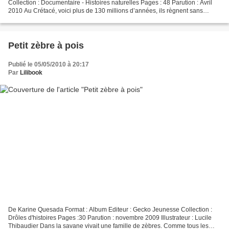
Collection : Documentaire - Histoires naturelles Pages : 48 Parution : Avril
2010 Au Crétacé, voici plus de 130 millions d’années, ils règnent sans
partage sur la Terre… Les dinosaures...
Petit zèbre à pois
Publié le 05/05/2010 à 20:17
Par
Lilibook
De Karine Quesada Format : Album Editeur : Gecko Jeunesse Collection :
Drôles d'histoires Pages :30 Parution : novembre 2009 Illustrateur : Lucile
Thibaudier Dans la savane vivait une famille de zèbres. Comme tous les