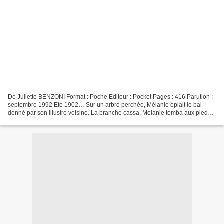
De Juliette BENZONI Format : Poche Editeur : Pocket Pages : 416 Parution :
septembre 1992 Eté 1902… Sur un arbre perchée, Mélanie épiait le bal
donné par son illustre voisine. La branche cassa. Mélanie tomba aux pieds
d’un beau marquis… Elle avait quinze...