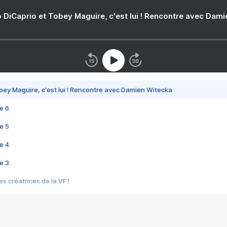
 DiCaprio et Tobey Maguire, c'est lui ! Rencontre avec Dam
bey Maguire, c'est lui ! Rencontre avec Damien Witecka
e 6
e 5
e 4
e 3
s créatrices de la VF !
e 2
e 1