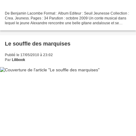
De Benjamin Lacombe Format : Album Editeur : Seuil Jeunesse Collection :
Crea. Jeuness. Pages : 34 Parution : octobre 2009 Un conte musical dans
lequel le jeune Alexandre rencontre une belle gitane andalouse et se
découvre un don exceptionnel pour la...
Le souffle des marquises
Publié le 17/05/2010 à 23:02
Par
Lilibook