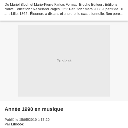
De Muriel Bloch et Marie-Pierre Farkas Format : Broché Editeur : Editions
Naïve Collection : Naïveland Pages : 253 Parution : mars 2008 A partir de 10
ans Lille, 1862 : Éléonore a dix ans et une oreille exceptionnelle. Son père
devient fou de rage lorsqu'il...
Publicité
Année 1990 en musique
Publié le 15/05/2010 à 17:20
Par
Lilibook