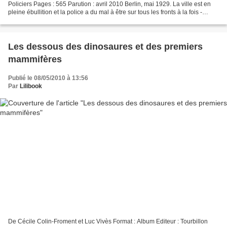
Policiers Pages : 565 Parution : avril 2010 Berlin, mai 1929. La ville est en
pleine ébullition et la police a du mal à être sur tous les fronts à la fois -
combats de rue entre...
Les dessous des dinosaures et des premiers
mammifères
Publié le 08/05/2010 à 13:56
Par
Lilibook
De Cécile Colin-Froment et Luc Vivès Format : Album Editeur : Tourbillon