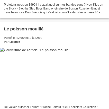
Projetons nous en 1990 ! Il y avait quoi sur nos bandes sons ? New Kids on
the Block - Step by Step Boys Band originaire de Boston Roxette - It must
have been love Duo Suédois qui s'est fait connaître dans les années 80 - 90.
Cette chanson It must have...
Le poisson mouillé
Publié le 12/05/2010 à 22:00
Par
Lilibook
De Volker Kutscher Format : Broché Editeur : Seuil policiers Collection :