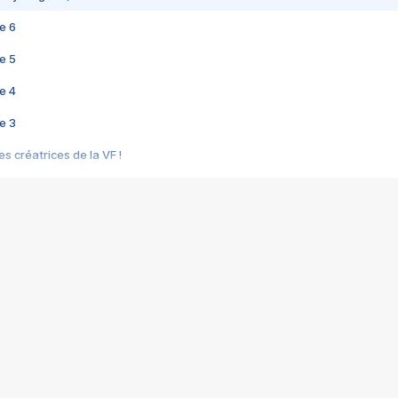
e 6
e 5
e 4
e 3
s créatrices de la VF !
e 2
e 1
e Mektoub My Love arrive enfin ! Rencontre avec Shaïn Boumedine et Sal
i : après Toni en famille
elle réalise le bouleversant Dites lui que je l'aime
ais ! Rencontre autour de Vie privée de Rebecca Zlotowski
 de Marguerite, Grave... Rencontre avec Ella Rumpf