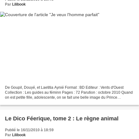
Par
Lilibook
De Goupil, Douyé, et Laetitia Aynié Format : BD Editeur : Vents d'Ouest
Collection : Les guides au féminn Pages : 72 Parution : octobre 2010 Quand
on est petite fille, adolescente, on se fait une belle image du Prince
Charmant qui viendra nous enlever,...
Le Dico Féerique, tome 2 : Le règne animal
Publié le 16/11/2010 à 18:59
Par
Lilibook