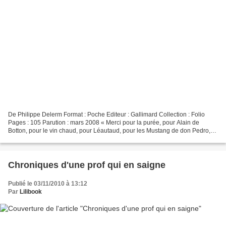
De Philippe Delerm Format : Poche Editeur : Gallimard Collection : Folio
Pages : 105 Parution : mars 2008 « Merci pour la purée, pour Alain de
Botton, pour le vin chaud, pour Léautaud, pour les Mustang de don Pedro,
pour Flaubert et la menthe à l’eau,...
Chroniques d'une prof qui en saigne
Publié le 03/11/2010 à 13:12
Par
Lilibook