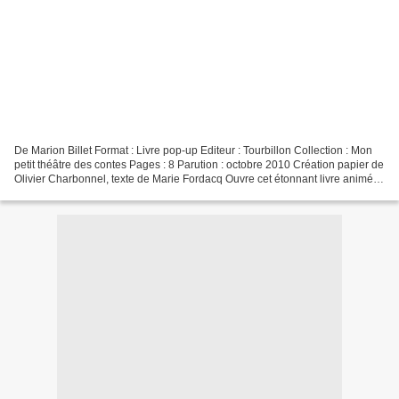
De Marion Billet Format : Livre pop-up Editeur : Tourbillon Collection : Mon
petit théâtre des contes Pages : 8 Parution : octobre 2010 Création papier de
Olivier Charbonnel, texte de Marie Fordacq Ouvre cet étonnant livre animé et
découvre le théâtre...