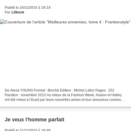
Publié le 24/11/2010 à 19:19
Par
Lilibook
De Alexa YOUNG Format : Broché Editeur : Michel Lafon Pages : 252
Parution : novembre 2010 Au retour de la Fashion Week, Avalon et Halley
ont été mises à l'écart par leurs nouvelles amies et leur amoureux commun
les a quittées en volant leurs deux coeurs......
Je veux l'homme parfait
Publié le 21/11/2010 à 18:46