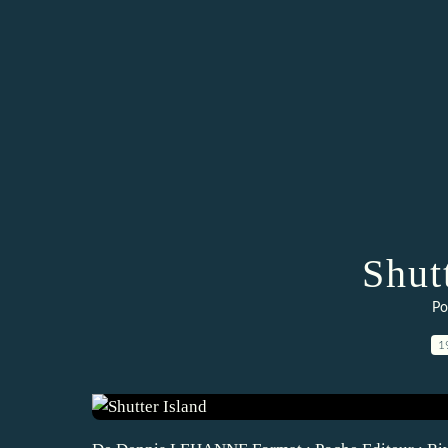
Shut
Pol
1