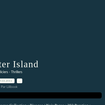
ter Island
iciers - Thrillers
9.03.2011
…
Par Lilibook