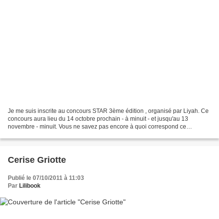
Je me suis inscrite au concours STAR 3ème édition , organisé par Liyah. Ce
concours aura lieu du 14 octobre prochain - à minuit - et jusqu'au 13
novembre - minuit. Vous ne savez pas encore à quoi correspond ce
concours STAR ? S top T alking A nd R ead...
Cerise Griotte
Publié le 07/10/2011 à 11:03
Par
Lilibook