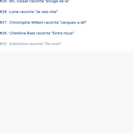
#29 : MC Solaar raconte "Bouge de là"
28 : Lorie raconte "Je vais vite"
#27 : Christophe Willem raconte "Jacques a dit"
#26 : Chimène Badi raconte "Entre nous"
#25 : Indochine raconte "3e sexe"
#24 : Zaho raconte "C'est chelou"
#23 : Patrick Bruel raconte "Au café des délices"
#22 : Kyo raconte "Le chemin"
#21 : Nolwenn Leroy raconte "Cassé"
#20 : Patrick Hernandez raconte "Born to be alive"
#19 : Lorie raconte "Près de moi"
#18 : Michael Jones raconte "A nos actes manqués" (avec Jean-Jacque
#17 : Khaled raconte "Aïcha"