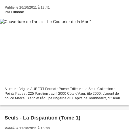
Publié le 20/10/2011 à 13:41
Par
Lilibook
A uteur : Brigitte AUBERT Format : Poche Editeur : Le Seuil Collection :
Points Pages : 225 Parution : avril 2000 Côte d'Azur. Eté 2000. L'agent de
police Marcel Blanc et l'équipe ringarde du Capitaine Jeanneaux, dit Jean-
Jean, tentent vaguement - le...
Seuls - La Disparition (Tome 1)
Publié le 17/10/2011 à 10:00