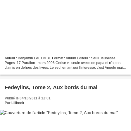
Auteur : Benjamin LACOMBE Format : Album Editeur : Seuil Jeunesse
Pages: 17 Parution : mars 2006 Cerise vit seule avec son papa et n'a pas
d'amis en dehors des livres. Le seul enfant qui l'intéresse, c'est Angelo mais
elle n'ose pas l'aborder. Elle se...
Fedeylins, Tome 2, Aux bords du mal
Publié le 04/10/2011 à 12:01
Par
Lilibook