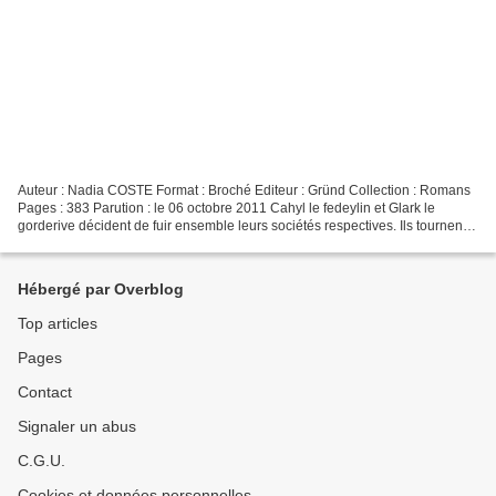
Auteur : Nadia COSTE Format : Broché Editeur : Gründ Collection : Romans
Pages : 383 Parution : le 06 octobre 2011 Cahyl le fedeylin et Glark le
gorderive décident de fuir ensemble leurs sociétés respectives. Ils tournent
le dos au Monde, s’enfoncent...
Hébergé par Overblog
Top articles
Pages
Contact
Signaler un abus
C.G.U.
Cookies et données personnelles