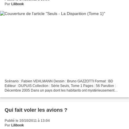
Par
Lilibook
Scénario : Fabien VEHLMANN Dessin : Bruno GAZZOTTI Format : BD
Editeur : DUPUIS Collection : Série Seuls, Tome 1 Pages : 56 Parution :
Décembre 2005 Dans un pays dont les habitants ont mystérieusement
disparu, cinq enfants vont devoir apprendre à se débrouiller...SEULS...
Qui fait voler les avions ?
Publié le 10/10/2011 à 13:04
Par
Lilibook