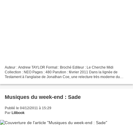
Auteur : Andrew TAYLOR Format : Broché Editeur : Le Cherche Midi
Collection : NEO Pages : 480 Parution : février 2011 Dans la lignée de
Testament à l'anglaise de Jonathan Coe, une relecture très moderne du
roman d'atmosphère à la Agatha Christie, orchestrée...
Musiques du week-end : Sade
Publié le 04/12/2011 à 15:29
Par
Lilibook