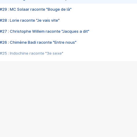
#29 : MC Solaar raconte "Bouge de là"
28 : Lorie raconte "Je vais vite"
#27 : Christophe Willem raconte "Jacques a dit"
#26 : Chimène Badi raconte "Entre nous"
#25 : Indochine raconte "3e sexe"
#24 : Zaho raconte "C'est chelou"
#23 : Patrick Bruel raconte "Au café des délices"
#22 : Kyo raconte "Le chemin"
#21 : Nolwenn Leroy raconte "Cassé"
#20 : Patrick Hernandez raconte "Born to be alive"
#19 : Lorie raconte "Près de moi"
#18 : Michael Jones raconte "A nos actes manqués" (avec Jean-Jacque