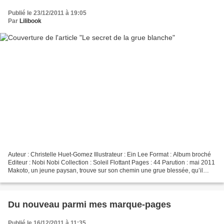
Publié le 23/12/2011 à 19:05
Par
Lilibook
Auteur : Christelle Huet-Gomez Illustrateur : Ein Lee Format : Album broché
Editeur : Nobi Nobi Collection : Soleil Flottant Pages : 44 Parution : mai 2011
Makoto, un jeune paysan, trouve sur son chemin une grue blessée, qu’il
soigne. Le soir même, une...
Du nouveau parmi mes marque-pages
Publié le 16/12/2011 à 11:35