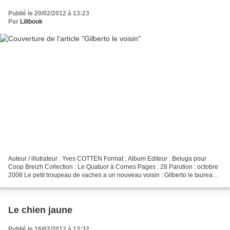
Publié le 20/02/2012 à 13:23
Par
Lilibook
Auteur / illutrateur : Yves COTTEN Format : Album Editeur : Beluga pour
Coop Breizh Collection : Le Quatuor à Cornes Pages : 28 Parution : octobre
2008 Le petit troupeau de vaches a un nouveau voisin : Gilberto le taureau.
Rosine, Marguerite, Clarisse...
Le chien jaune
Publié le 16/02/2012 à 13:32