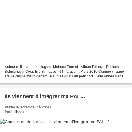
Auteur et Illustrateur : Hugues Mahoas Format : Album Editeur : Editions
Beluga pour Coop Breizh Pages : 64 Parution : Mars 2010 Comme chaque
été, le cirque marin débarque sur les quais du petit port. Cette année dans
une cage il y a un nouvel animal....
Ils viennent d'intégrer ma PAL...
Publié le 02/02/2012 à 20:43
Par
Lilibook