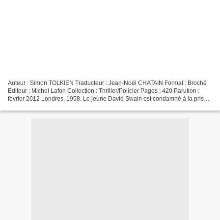
Auteur : Simon TOLKIEN Traducteur : Jean-Noël CHATAIN Format : Broché
Editeur : Michel Lafon Collection : Thriller/Policier Pages : 420 Parution :
février 2012 Londres, 1958. Le jeune David Swain est condamné à la prison
à perpétuité pour le meurtre de...