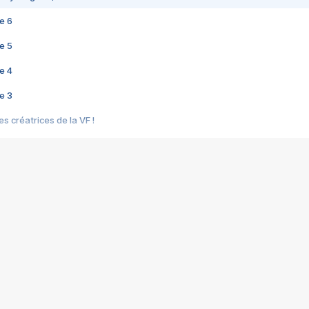
e 6
e 5
e 4
e 3
s créatrices de la VF !
e 2
e 1
e Mektoub My Love arrive enfin ! Rencontre avec Shaïn Boumedine et Sal
i : après Toni en famille
elle réalise le bouleversant Dites lui que je l'aime
ais ! Rencontre autour de Vie privée de Rebecca Zlotowski
 de Marguerite, Grave... Rencontre avec Ella Rumpf