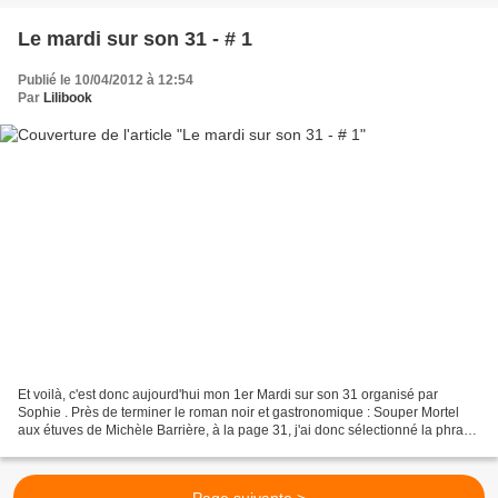
Le mardi sur son 31 - # 1
Publié le 10/04/2012 à 12:54
Par
Lilibook
Et voilà, c'est donc aujourd'hui mon 1er Mardi sur son 31 organisé par
Sophie . Près de terminer le roman noir et gastronomique : Souper Mortel
aux étuves de Michèle Barrière, à la page 31, j'ai donc sélectionné la phrase
suivante : « Si je ne peux pas...