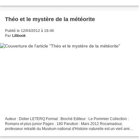
déjà le 1er jour, soit le 6 avril dernier,...
Théo et le mystère de la météorite
Publié le 12/04/2012 à 18:46
Par
Lilibook
Auteur : Didier LETERQ Format : Broché Editeur : Le Pommier Collection :
Romans et plus junior Pages : 180 Parution : Mars 2012 Rocamadour,
professeur retraité du Muséum national d'Histoire naturelle est un vieil ami
de Grand-Pa. Il fait appel à lui au...