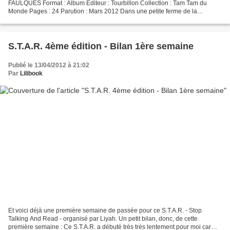
FAULQUES Format : Album Editeur : Tourbillon Collection : Tam Tam du
Monde Pages : 24 Parution : Mars 2012 Dans une petite ferme de la
campagne anglaise vivaient une veuve et...
S.T.A.R. 4ème édition - Bilan 1ère semaine
Publié le 13/04/2012 à 21:02
Par
Lilibook
Et voici déjà une première semaine de passée pour ce S.T.A.R. - Stop
Talking And Read - organisé par Liyah. Un petit bilan, donc, de cette
première semaine : Ce S.T.A.R. a débuté très très lentement pour moi car