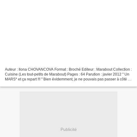
Auteur : Ilona CHOVANCOVA Format : Broché Editeur : Marabout Collection :
Cuisine (Les tout-petits de Marabout) Pages : 64 Parution : javier 2012 " Un
MARS* et ça repart !!! " Bien évidemment, je ne pouvais pas passer à côté de
cette cultissime citation....
Publicité