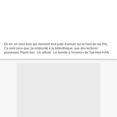
Eh eh, en voici trois qui viennent tout juste d'arriver sur le haut de ma PAL.
Ce sont ceux que j'ai emprunté à la bibliothèque, que des lectures
jeunesses. Parmi eux : Un album : Le monde à l'envers • de Tae-Hee HAN
Un conte : La sorcière • de Michel...