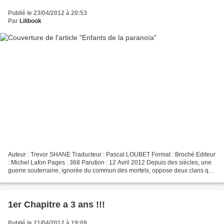
Publié le 23/04/2012 à 20:53
Par
Lilibook
Auteur : Trevor SHANE Traducteur : Pascal LOUBET Format : Broché Editeur
: Michel Lafon Pages : 368 Parution : 12 Avril 2012 Depuis des siècles, une
guerre souterraine, ignorée du commun des mortels, oppose deux clans qui
se déchirent au nom du Bien et...
1er Chapitre a 3 ans !!!
Publié le 21/04/2012 à 19:09