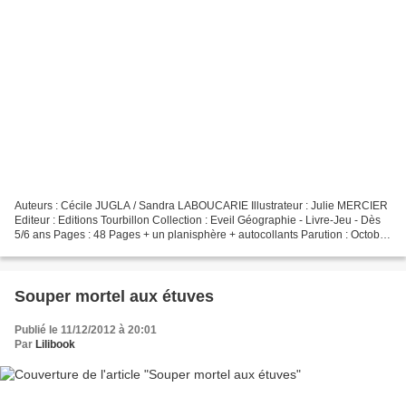
Auteurs : Cécile JUGLA / Sandra LABOUCARIE Illustrateur : Julie MERCIER
Editeur : Editions Tourbillon Collection : Eveil Géographie - Livre-Jeu - Dès
5/6 ans Pages : 48 Pages + un planisphère + autocollants Parution : Octobre
2012 Voilà comment explorer...
Souper mortel aux étuves
Publié le 11/12/2012 à 20:01
Par
Lilibook