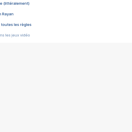
e (littéralement)
im Rayan
 toutes les règles
s les jeux vidéo
us choquant de Rockstar ? - Le scandale BULLY
e plus moche de Steam
du RÊVE tourne au CAUCHEMAR
pendant 8 heures
it… à tort
umiliés par un jeu vidéo
ire - Final Fantasy 8
ti un empire - Age of Empires
story DOFUS