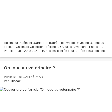
Illustrateur : Clément OUBRERIE d'après l'oeuvre de Raymond Quueneau
Editeur : Gallimard Collection : Fétiche BD Adultes - Aventure - Pages : 72
Parution : Juin 2008 Zazie , 10 ans, est confiée pour la 1 ère fois à son oncle
qui vit à Paris. Dès son arrivée...
On joue au vétérinaire ?
Publié le 03/12/2012 à 21:24
Par
Lilibook