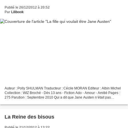
Publié le 26/12/2012 à 20:52
Par
Lilibook
Auteur : Polly SHULMAN Traducteur : Cécile MORAN Editeur : Albin Michel
Collection : WIZ Broché - Dès 13 ans - Fiction Ado - Amour - Amitié Pages :
275 Parution : Septembre 2010 Qui a dit que Jane Austen n’était pas
rock’n’roll ? Dans la petite ville...
La Reine des bisous
Publié le 21/12/2012 à 13:22