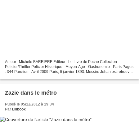
Auteur : Michèle BARRIERE Editeur : Le Livre de Poche Collection :
Policier/Thriller Policier Historique - Moyen-Age - Gastronomie - Paris Pages
: 344 Parution : Avril 2009 Paris, 6 janvier 1393. Messire Jehan est retrouvé
la gorge tranchée dans des étuves...
Zazie dans le métro
Publié le 05/12/2012 à 19:34
Par
Lilibook