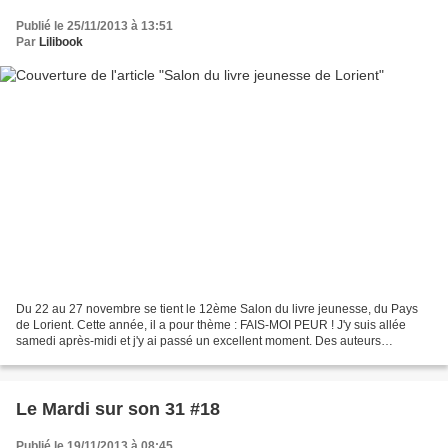
Publié le 25/11/2013 à 13:51
Par
Lilibook
Du 22 au 27 novembre se tient le 12ème Salon du livre jeunesse, du Pays
de Lorient. Cette année, il a pour thème : FAIS-MOI PEUR ! J'y suis allée
samedi après-midi et j'y ai passé un excellent moment. Des auteurs
jeunesses présents avant d'aller au Salon...
Le Mardi sur son 31 #18
Publié le 19/11/2013 à 08:45