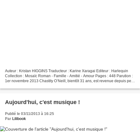
Auteur : Kristan HIGGINS Traducteur : Karine Xaragai Editeur : Harlequin
Collection : Mosaïc Roman - Famille - Amitié - Amour Pages : 448 Parution :
1er novembre 2013 Chastity O’Neill, bientôt 31 ans, est revenue depuis peu
dans sa ville natale, auprès...
Aujourd'hui, c'est musique !
Publié le 03/11/2013 à 16:25
Par
Lilibook