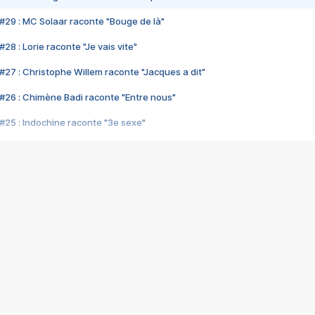
#29 : MC Solaar raconte "Bouge de là"
28 : Lorie raconte "Je vais vite"
#27 : Christophe Willem raconte "Jacques a dit"
#26 : Chimène Badi raconte "Entre nous"
#25 : Indochine raconte "3e sexe"
#24 : Zaho raconte "C'est chelou"
#23 : Patrick Bruel raconte "Au café des délices"
#22 : Kyo raconte "Le chemin"
#21 : Nolwenn Leroy raconte "Cassé"
#20 : Patrick Hernandez raconte "Born to be alive"
#19 : Lorie raconte "Près de moi"
#18 : Michael Jones raconte "A nos actes manqués" (avec Jean-Jacque