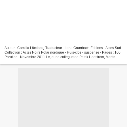
Auteur : Camilla Läckberg Traducteur : Lena Grumbach Editions : Actes Sud
Collection : Actes Noirs Polar nordique - Huis-clos - suspense - Pages : 160
Parution : Novembre 2011 Le jeune collegue de Patrik Hedstrom, Martin
Molin, est invite par sa petite...