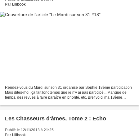
Par
Lilibook
Rendez-vous du Mardi sur son 31 organisé par Sophie 18ème participation
Mais dites-moi, ça fait longtemps que je n'y ai pas participé... Manque de
temps, des revues à faire paraître en priorité, etc. Bref voici ma 18ème
participation : Je lis Certaines...
Les Chasseurs d'âmes, Tome 2 : Echo
Publié le 12/11/2013 à 21:25
Par
Lilibook