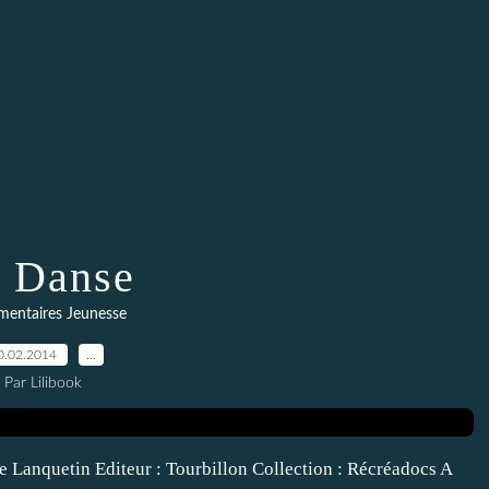
 Danse
entaires Jeunesse
0.02.2014
…
Par Lilibook
ie Lanquetin Editeur : Tourbillon Collection : Récréadocs A