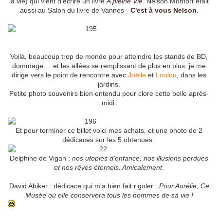
la vie) qui vient d'écrire un livre
A pleine Vie
. Nelson Monfort était
aussi au Salon du livre de Vannes -
C'est à vous Nelson
.
Voilà, beaucoup trop de monde pour atteindre les stands de BD,
dommage.... et les allées se remplissant de plus en plus, je me
dirige vers le point de rencontre avec
Joëlle
et
Loulou
, dans les
jardins.
Petite photo souvenirs bien entendu pour clore cette belle après-
midi.
Et pour terminer ce billet voici mes achats, et une photo de 2
dédicaces sur les 5 obtenues :
Delphine de Vigan :
nos utopies d'enfance, nos illusions perdues
et nos rêves éternels. Amicalement
.
David Abiker : dédicace qui m'a bien fait rigoler :
Pour Aurélie, Ce
Musée où elle conservera tous les hommes de sa vie !