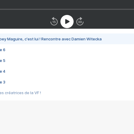
bey Maguire, c'est lui ! Rencontre avec Damien Witecka
e 6
e 5
e 4
e 3
s créatrices de la VF !
e 2
e 1
e Mektoub My Love arrive enfin ! Rencontre avec Shaïn Boumedine et Sal