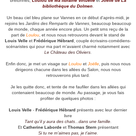
bretonnes,
Loulou de
Ma librairie Virtuelle
et
Joëlle de
La
bibliothèque du Dolmen
.
Un beau ciel bleu plane sur Vannes en ce début d'après-midi, je
rejoins les
Jardins des Remparts de Vannes
, beaucoup beaucoup
de monde, chaque année encore plus. Un petit sms reçu de la
part de
Loulou
, et nous nous retrouvons devant le stand de
Louis Velle
et
Frédérique Hébrard
, couple écrivains-comédiens-
scénaristes qui pour ma part m'avaient charmé notamment avec
Le Château des Oliviers
.
Enfin donc, je met un visage sur
Loulou
et
Joëlle
, puis nous nous
dirigeons chacune dans les allées du Salon, nous nous
retrouverons plus tard.
Je les quitte donc, et tente de me faufiler dans les allées qui
contenaient beaucoup de monde. Au passage, je vous fais
profiter de quelques photos :
Louis Velle
-
Frédérique Hébrard
présents avec leur dernier
livre
Tant qu'il y aura des chats...dans une famille
.
Et
Catherine Laborde
et
Thomas Stern
présentant
Si tu ne m'aimes pas, je t'aime
.