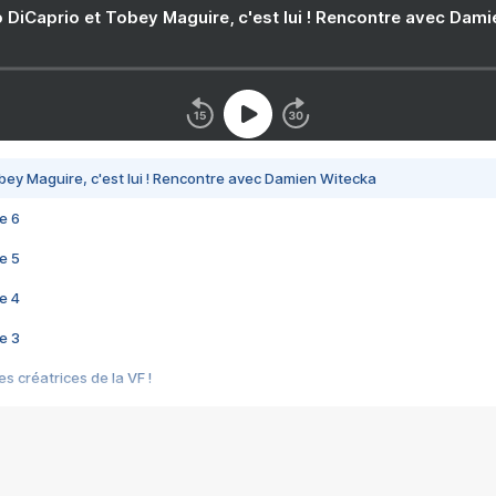
 DiCaprio et Tobey Maguire, c'est lui ! Rencontre avec Dam
bey Maguire, c'est lui ! Rencontre avec Damien Witecka
e 6
e 5
e 4
e 3
s créatrices de la VF !
e 2
e 1