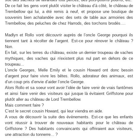
De ce fait les gens vont plutôt visiter le château d’à côté, le château de
Trembellow qui lui, a été remis à neuf, et propose une boutique de
souvenirs bien achalandée avec des sets de table aux armoiries des
Trembellow, des peluches de chez Harrods, des torchons brodés….
Madlyn et Rollo vont découvrir auprès de l’oncle George pourquoi ils
tiennent tant à récolter de l’argent. Est-ce pour rénover le château ?
Non.
En fait, sur les terres du château, existe un dernier troupeau de vaches
mythiques, des vaches qui n'existent plus nul part en dehors de ce
troupeau...
L'oncle Georges, Melle Emily et le cousin Howard ont donc besoin
d’argent pour faire vivre les bêtes. Rollo, adorateur des animaux, est
d’un coup pris d’envie d’aider l’oncle George.
Alors Rollo et sa soeur vont avoir l’idée de faire venir de vrais fantômes
et ainsi faire venir des visiteurs qui jusque là évitaient Griffstone pour
plutôt aller au château de Lord Trembellow.
Mais comment faire ?
C’est le secret cousin Howard, qui leur viendra en aide.
A vous de découvrir la suite des évènements. Est-ce que les enfants
vont réussir à trouver de nouveaux habitants pour le château de
Griffstone ? Des habitants convaincants qui offriraient aux visiteurs,
une attraction du tonnerre... ?