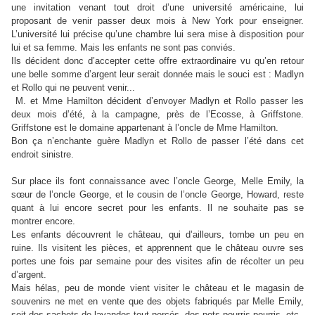
une invitation venant tout droit d’une université américaine, lui
proposant de venir passer deux mois à New York pour enseigner.
L’université lui précise qu’une chambre lui sera mise à disposition pour
lui et sa femme. Mais les enfants ne sont pas conviés.
Ils décident donc d’accepter cette offre extraordinaire vu qu’en retour
une belle somme d’argent leur serait donnée mais le souci est : Madlyn
et Rollo qui ne peuvent venir...
M. et Mme Hamilton décident d’envoyer Madlyn et Rollo passer les
deux mois d’été, à la campagne, près de l’Ecosse, à Griffstone.
Griffstone est le domaine appartenant à l’oncle de Mme Hamilton.
Bon ça n’enchante guère Madlyn et Rollo de passer l’été dans cet
endroit sinistre.
Sur place ils font connaissance avec l’oncle George, Melle Emily, la
sœur de l’oncle George, et le cousin de l’oncle George, Howard, reste
quant à lui encore secret pour les enfants. Il ne souhaite pas se
montrer encore.
Les enfants découvrent le château, qui d’ailleurs, tombe un peu en
ruine. Ils visitent les pièces, et apprennent que le château ouvre ses
portes une fois par semaine pour des visites afin de récolter un peu
d’argent.
Mais hélas, peu de monde vient visiter le château et le magasin de
souvenirs ne met en vente que des objets fabriqués par Melle Emily,
soit des sachets de lavandes tout percés, des pots-pourris pourris, etc.