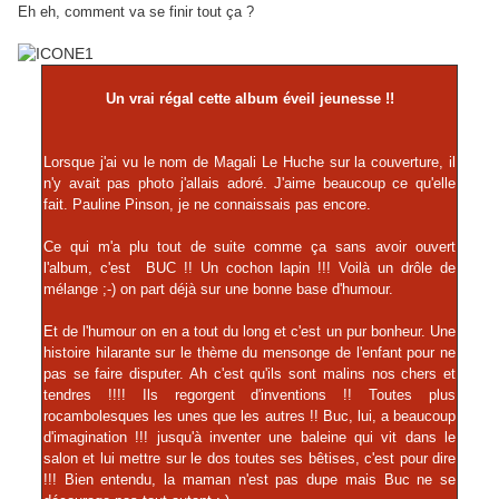
Eh eh, comment va se finir tout ça ?
Un vrai régal cette album éveil jeunesse !!
Lorsque j'ai vu le nom de Magali Le Huche sur la couverture, il
n'y avait pas photo j'allais adoré. J'aime beaucoup ce qu'elle
fait. Pauline Pinson, je ne connaissais pas encore.
Ce qui m'a plu tout de suite comme ça sans avoir ouvert
l'album, c'est BUC !! Un cochon lapin !!! Voilà un drôle de
mélange ;-) on part déjà sur une bonne base d'humour.
Et de l'humour on en a tout du long et c'est un pur bonheur. Une
histoire hilarante sur le thème du mensonge de l'enfant pour ne
pas se faire disputer. Ah c'est qu'ils sont malins nos chers et
tendres !!!! Ils regorgent d'inventions !! Toutes plus
rocambolesques les unes que les autres !! Buc, lui, a beaucoup
d'imagination !!! jusqu'à inventer une baleine qui vit dans le
salon et lui mettre sur le dos toutes ses bêtises, c'est pour dire
!!! Bien entendu, la maman n'est pas dupe mais Buc ne se