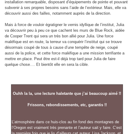
installation remarquable, disposant d’équipements de pointe et pouvant
subvenir à ses propres besoins sans l’aide de l’extérieur. Mais, elle va
découvrir aussi des failles, notamment auprès de la direction.
Mais à force de vouloir égratigner le vernis idyllique de l’institut, Julia
va découvrir peu à peu ce que cachent les murs de Blue Rock, aidée
de Cooper Trent qui sera un très bon allié pour Julia. Une force
maléfique est en route, la terreur va conquérir l’institut qui se trouve
désormais coupé de tous à cause d’une tempête de neige, coupé
aussi de la police, et cette force maléfique a une mission terrifiante a
mettre en place. Peut être est-il déjà trop tard pour Julia de faire
quelque chose…. Et bientôt elle en sera la cible.
Ouhh la la, une lecture haletante que j’ai beaucoup aimé !!
Frissons, rebondissements, etc, garantis !!
L’atmosphère dans ce huis-clos au fin fond des montagnes de
l’Oregon est vraiment très prenante et l’auteur sait y faire. C’est
la première fois que je lis d’ailleurs cet auteur, Lisa Jackson, et