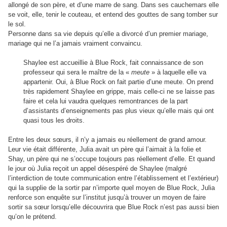
allongé de son père, et d’une marre de sang. Dans ses cauchemars elle
se voit, elle, tenir le couteau, et entend des gouttes de sang tomber sur
le sol.
Personne dans sa vie depuis qu’elle a divorcé d’un premier mariage,
mariage qui ne l’a jamais vraiment convaincu.
Shaylee est accueillie à Blue Rock, fait connaissance de son
professeur qui sera le maître de la «
meute
» à laquelle elle va
appartenir. Oui, à Blue Rock on fait partie d’une meute. On prend
très rapidement Shaylee en grippe, mais celle-ci ne se laisse pas
faire et cela lui vaudra quelques remontrances de la part
d’assistants d’enseignements pas plus vieux qu’elle mais qui ont
quasi tous les droits.
Entre les deux sœurs, il n’y a jamais eu réellement de grand amour.
Leur vie était différente, Julia avait un père qui l’aimait à la folie et
Shay, un père qui ne s’occupe toujours pas réellement d’elle. Et quand
le jour où Julia reçoit un appel désespéré de Shaylee (malgré
l’interdiction de toute communication entre l’établissement et l’extérieur)
qui la supplie de la sortir par n’importe quel moyen de Blue Rock, Julia
renforce son enquête sur l’institut jusqu’à trouver un moyen de faire
sortir sa sœur lorsqu’elle découvrira que Blue Rock n’est pas aussi bien
qu’on le prétend.