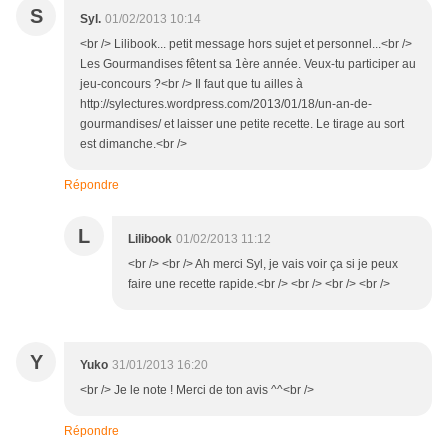
S
Syl.
01/02/2013 10:14
<br /> Lilibook... petit message hors sujet et personnel...<br />
Les Gourmandises fêtent sa 1ère année. Veux-tu participer au
jeu-concours ?<br /> Il faut que tu ailles à
http://sylectures.wordpress.com/2013/01/18/un-an-de-
gourmandises/ et laisser une petite recette. Le tirage au sort
est dimanche.<br />
Répondre
L
Lilibook
01/02/2013 11:12
<br /> <br /> Ah merci Syl, je vais voir ça si je peux
faire une recette rapide.<br /> <br /> <br /> <br />
Y
Yuko
31/01/2013 16:20
<br /> Je le note ! Merci de ton avis ^^<br />
Répondre