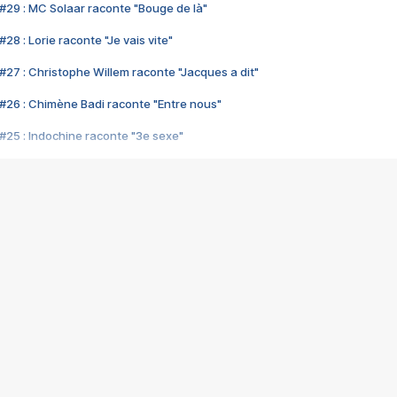
#29 : MC Solaar raconte "Bouge de là"
28 : Lorie raconte "Je vais vite"
#27 : Christophe Willem raconte "Jacques a dit"
#26 : Chimène Badi raconte "Entre nous"
#25 : Indochine raconte "3e sexe"
#24 : Zaho raconte "C'est chelou"
#23 : Patrick Bruel raconte "Au café des délices"
#22 : Kyo raconte "Le chemin"
#21 : Nolwenn Leroy raconte "Cassé"
#20 : Patrick Hernandez raconte "Born to be alive"
#19 : Lorie raconte "Près de moi"
#18 : Michael Jones raconte "A nos actes manqués" (avec Jean-Jacque
#17 : Khaled raconte "Aïcha"