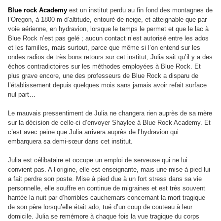
Blue rock Academy
est un institut perdu au fin fond des montagnes de
l’Oregon, à 1800 m d’altitude, entouré de neige, et atteignable que par
voie aérienne, en hydravion, lorsque le temps le permet et que le lac à
Blue Rock n’est pas gelé ; aucun contact n’est autorisé entre les ados
et les familles, mais surtout, parce que même si l’on entend sur les
ondes radios de très bons retours sur cet institut, Julia sait qu’il y a des
échos contradictoires sur les méthodes employées à Blue Rock. Et
plus grave encore, une des professeurs de Blue Rock a disparu de
l’établissement depuis quelques mois sans jamais avoir refait surface
nul part…
Le mauvais pressentiment de Julia ne changera rien auprès de sa mère
sur la décision de celle-ci d’envoyer Shaylee à Blue Rock Academy. Et
c’est avec peine que Julia arrivera auprès de l’hydravion qui
embarquera sa demi-sœur dans cet institut.
Julia est célibataire et occupe un emploi de serveuse qui ne lui
convient pas. A l’origine, elle est enseignante, mais une mise à pied lui
a fait perdre son poste. Mise à pied due à un fort stress dans sa vie
personnelle, elle souffre en continue de migraines et est très souvent
hantée la nuit par d’horribles cauchemars concernant la mort tragique
de son père lorsqu’elle était ado, tué d’un coup de couteau à leur
domicile. Julia se remémore à chaque fois la vue tragique du corps