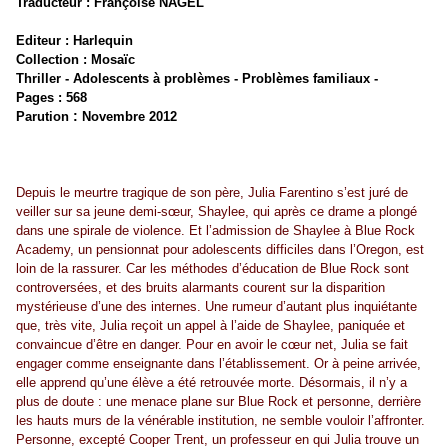
Traducteur : Françoise NAGEL
Editeur : Harlequin
Collection : Mosaïc
Thriller - Adolescents à problèmes - Problèmes familiaux -
Pages : 568
:
Parution
Novembre 2012
Depuis le meurtre tragique de son père, Julia Farentino s’est juré de
veiller sur sa jeune demi-sœur, Shaylee, qui après ce drame a plongé
dans une spirale de violence. Et l’admission de Shaylee à Blue Rock
Academy, un pensionnat pour adolescents difficiles dans l’Oregon, est
loin de la rassurer. Car les méthodes d’éducation de Blue Rock sont
controversées, et des bruits alarmants courent sur la disparition
mystérieuse d’une des internes. Une rumeur d’autant plus inquiétante
que, très vite, Julia reçoit un appel à l’aide de Shaylee, paniquée et
convaincue d’être en danger. Pour en avoir le cœur net, Julia se fait
engager comme enseignante dans l’établissement. Or à peine arrivée,
elle apprend qu’une élève a été retrouvée morte. Désormais, il n’y a
plus de doute : une menace plane sur Blue Rock et personne, derrière
les hauts murs de la vénérable institution, ne semble vouloir l’affronter.
Personne, excepté Cooper Trent, un professeur en qui Julia trouve un