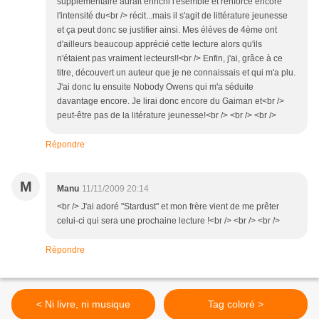
supplémentaire aurait enrichi l'esemble et renforcé encore
l'intensité du<br /> récit...mais il s'agit de littérature jeunesse
et ça peut donc se justifier ainsi. Mes élèves de 4ème ont
d'ailleurs beaucoup apprécié cette lecture alors qu'ils
n'étaient pas vraiment lecteurs!!<br /> Enfin, j'ai, grâce à ce
titre, découvert un auteur que je ne connaissais et qui m'a plu.
J'ai donc lu ensuite Nobody Owens qui m'a séduite
davantage encore. Je lirai donc encore du Gaiman et<br />
peut-être pas de la litérature jeunesse!<br /> <br /> <br />
Répondre
M
Manu
11/11/2009 20:14
<br /> J'ai adoré "Stardust" et mon frère vient de me prêter
celui-ci qui sera une prochaine lecture !<br /> <br /> <br />
Répondre
< Ni livre, ni musique
Tag coloré >