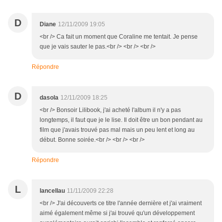
D
Diane
12/11/2009 19:05
<br /> Ca fait un moment que Coraline me tentait. Je pense
que je vais sauter le pas.<br /> <br /> <br />
Répondre
D
dasola
12/11/2009 18:25
<br /> Bonsoir Lilibook, j'ai acheté l'album il n'y a pas
longtemps, il faut que je le lise. Il doit être un bon pendant au
film que j'avais trouvé pas mal mais un peu lent et long au
début. Bonne soirée.<br /> <br /> <br />
Répondre
L
lancellau
11/11/2009 22:28
<br /> J'ai découverts ce titre l'année dernière et j'ai vraiment
aimé également même si j'ai trouvé qu'un développement