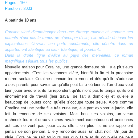
Pages : 160
Parution : 2003
A partir de 10 ans
Coraline vient d’emménager dans une étrange maison et, comme ses
parents n’ont pas le temps de s’occuper d’elle, elle décide de jouer les
exploratrices. Ouvrant une porte condamnée, elle pénètre dans un
appartement identique au sien. Identique, et pourtant…
Dans la droite ligne d’Alice au pays des merveilles, ce roman
magnifique séduira tous les publics.
Nouvelle maison pour Coraline, une grande demeure où il y a plusieurs
appartements. C’est les vacances d’été, bientôt la fin et la prochaine
rentrée scolaire. Coraline s’ennuie terriblement et dès qu’elle s’adresse
à ses parents pour savoir ce qu’elle peut faire où bien si l’un d’eux veut
bien jouer avec elle, ils lui répondent qu’ils n’ont pas le temps qu’ils ont
énormément de travail (leur travail se fait à domicile) et qu’elle a
beaucoup de jouets donc qu’elle s’occupe toute seule. Alors comme
Coraline est une petite fille très curieuse, elle part explorer le jardin, elle
fait la rencontre de ses voisins. Mais bon…ses voisins, un vieux
« shnock fou » et deux voisines royalement excentriques et anciennes
actrices ne vont pas jouer avec elle… en plus ils ne se rappellent
jamais de son prénom. Elle y rencontre aussi un chat noir. Un jour de
pluie, Coraline ne sait toujours pas quoi faire et du coup elle ne peut