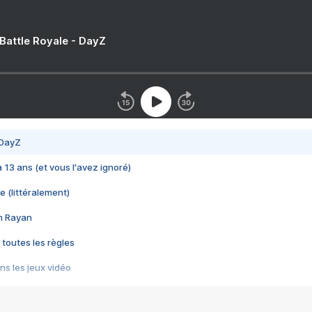
 Battle Royale - DayZ
 DayZ
 a 13 ans (et vous l'avez ignoré)
e (littéralement)
im Rayan
 toutes les règles
s les jeux vidéo
us choquant de Rockstar ? - Le scandale BULLY