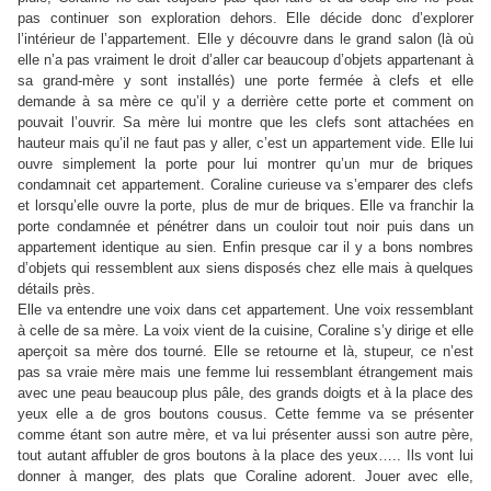
pas continuer son exploration dehors. Elle décide donc d’explorer
l’intérieur de l’appartement. Elle y découvre dans le grand salon (là où
elle n’a pas vraiment le droit d’aller car beaucoup d’objets appartenant à
sa grand-mère y sont installés) une porte fermée à clefs et elle
demande à sa mère ce qu’il y a derrière cette porte et comment on
pouvait l’ouvrir. Sa mère lui montre que les clefs sont attachées en
hauteur mais qu’il ne faut pas y aller, c’est un appartement vide. Elle lui
ouvre simplement la porte pour lui montrer qu’un mur de briques
condamnait cet appartement. Coraline curieuse va s’emparer des clefs
et lorsqu’elle ouvre la porte, plus de mur de briques. Elle va franchir la
porte condamnée et pénétrer dans un couloir tout noir puis dans un
appartement identique au sien. Enfin presque car il y a bons nombres
d’objets qui ressemblent aux siens disposés chez elle mais à quelques
détails près.
Elle va entendre une voix dans cet appartement. Une voix ressemblant
à celle de sa mère. La voix vient de la cuisine, Coraline s’y dirige et elle
aperçoit sa mère dos tourné. Elle se retourne et là, stupeur, ce n’est
pas sa vraie mère mais une femme lui ressemblant étrangement mais
avec une peau beaucoup plus pâle, des grands doigts et à la place des
yeux elle a de gros boutons cousus. Cette femme va se présenter
comme étant son autre mère, et va lui présenter aussi son autre père,
tout autant affubler de gros boutons à la place des yeux….. Ils vont lui
donner à manger, des plats que Coraline adorent. Jouer avec elle,