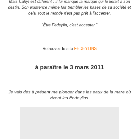
Mais
Cahyl
est différent : il lui manque la marque qui le lierait à son
destin. Son existence même fait trembl
er
les bases de sa société et
cela, tout le monde n'est pas prêt à l'accept
er
.
"Être
Fedeylin
, c'est accept
er
."
Retrouvez le site
FEDEYLINS
à paraître le 3 mars 2011
Je vais dès à présent me plong
er
dans les eaux de la mare où
vivent les
Fedeylins
.