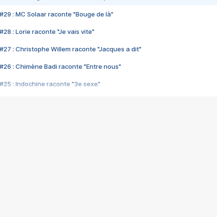
#29 : MC Solaar raconte "Bouge de là"
28 : Lorie raconte "Je vais vite"
#27 : Christophe Willem raconte "Jacques a dit"
#26 : Chimène Badi raconte "Entre nous"
#25 : Indochine raconte "3e sexe"
#24 : Zaho raconte "C'est chelou"
#23 : Patrick Bruel raconte "Au café des délices"
#22 : Kyo raconte "Le chemin"
#21 : Nolwenn Leroy raconte "Cassé"
#20 : Patrick Hernandez raconte "Born to be alive"
#19 : Lorie raconte "Près de moi"
#18 : Michael Jones raconte "A nos actes manqués" (avec Jean-Jacque