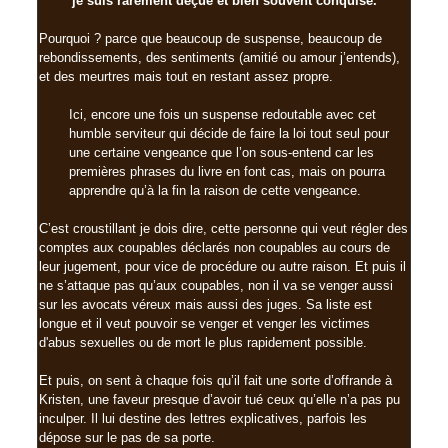
je suis rarement déçue et bien souvent conquise.
Pourquoi ? parce que beaucoup de suspense, beaucoup de
rebondissements, des sentiments (amitié ou amour j’entends),
et des meurtres mais tout en restant assez propre.
Ici, encore une fois un suspense redoutable avec cet
humble serviteur qui décide de faire la loi tout seul pour
une certaine vengeance que l’on sous-entend car les
premières phrases du livre en font cas, mais on pourra
apprendre qu’à la fin la raison de cette vengeance.
C’est croustillant je dois dire, cette personne qui veut régler des
comptes aux coupables déclarés non coupables au cours de
leur jugement, pour vice de procédure ou autre raison. Et puis il
ne s’attaque pas qu’aux coupables, non il va se venger aussi
sur les avocats véreux mais aussi des juges. Sa liste est
longue et il veut pouvoir se venger et venger les victimes
d'abus sexuelles ou de mort le plus rapidement possible.
Et puis, on sent à chaque fois qu’il fait une sorte d’offrande à
Kristen, une faveur presque d’avoir tué ceux qu’elle n’a pas pu
inculper. Il lui destine des lettres explicatives, parfois les
dépose sur le pas de sa porte.