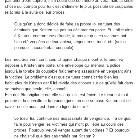
pas peur d'être capturé, il se doute que son heure arrivera mais la seule
chose qui compte pour lui c'est d'éliminer le plus possible de coupables
relâchés à la suite de leur procès.
Quelqu’un a donc décidé de faire sa propre loi en tuant des
criminels que Kristen n’a pas pu déclarer coupable. Et il offre ainsi
à Kristen, comme une offrande, la preuve que les victimes ont
bien été vengées de leur violeur, séquestreur, tueur, etc (selon
pourquoi l’accusé était coupable).
Les meurtres vont continuer. Et après chaque meurtre, le tueur va
déposer à Kristen une boîte, une enveloppe qui mènera la police
jusqu’à la tombe du coupable fraîchement assassiné en vengeant ainsi
la victime. Le problème c’est que ce tueur connaît très bien les
habitudes de Kristen car il lui révèle des choses sur ce qu’elle fait dans
sa maison que seule, elle, connaît.
Elle doit être vigilante car elle sait qu’elle est épiée. Le tueur est tout
proche et la surveille et la grande question que se pose Kristen est de
savoir si elle aussi est dans sa ligne de mire ?
Le tueur lui, continue ses assassinats de vengeance. Il a de quoi
faire pour venger les victimes qui n’ont pu l’être au cours des
procès. Pourquoi veut-il venger autant de victimes ? Et pourquoi
ne choisit-il que des cas traités par Kristen ?