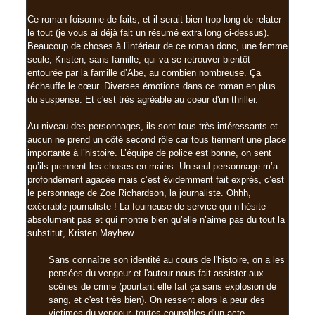
Ce roman foisonne de faits, et il serait bien trop long de relater
le tout (je vous ai déjà fait un résumé extra long ci-dessus).
Beaucoup de choses à l’intérieur de ce roman donc, une femme
seule, Kristen, sans famille, qui va se retrouver bientôt
entourée par la famille d’Abe, au combien nombreuse. Ça
réchauffe le cœur. Diverses émotions dans ce roman en plus
du suspense. Et c'est très agréable au coeur d'un thriller.
Au niveau des personnages, ils sont tous très intéressants et
aucun ne prend un côté second rôle car tous tiennent une place
importante à l’histoire. L’équipe de police est bonne, on sent
qu’ils prennent les choses en mains. Un seul personnage m’a
profondément agacée mais c’est évidemment fait exprès, c’est
le personnage de Zoe Richardson, la journaliste. Ohhh,
exécrable journaliste ! La fouineuse de service qui n’hésite
absolument pas et qui montre bien qu’elle n’aime pas du tout la
substitut, Kristen Mayhew.
Sans connaître son identité au cours de l'histoire, on a les
pensées du vengeur et l'auteur nous fait assister aux
scènes de crime (pourtant elle fait ça sans explosion de
sang, et c'est très bien). On ressent alors la peur des
victimes du vengeur, toutes coupables d'un acte