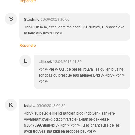
Répondre
S
Sandrine
10/06/2013 20:06
<br /> Oh la la, excellente moisson ! 3 Crumley, 1 Peace : vive
la foire aux livres !<br />
Répondre
L
Lilibook
13/06/2013 11:30
<br /> <br /> Oui, de belles trouvailles qui en plus ne
sont pas ou presque pas abîmées.<br /> <br /> <br />
<br />
K
keisha
05/06/2013 06:39
<br /> Tu peux le lire ici (ancien blog) http://en-lisant-en-
voyageant.over-blog.com/article-la-danse-de-l-ours-
91847199.html)<br /> <br /> <br /> Tu es chanceuse de les
avoir trouvés, ma bibli en propose peu<br />