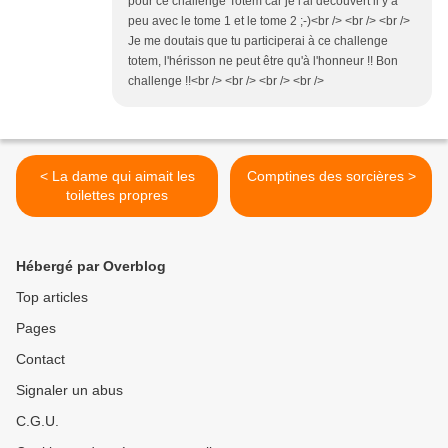
pour ce challenge Totem car je l'ai découvert il y a
peu avec le tome 1 et le tome 2 ;-)<br /> <br /> <br />
Je me doutais que tu participerai à ce challenge
totem, l'hérisson ne peut être qu'à l'honneur !! Bon
challenge !!<br /> <br /> <br /> <br />
< La dame qui aimait les
Comptines des sorcières >
toilettes propres
Hébergé par Overblog
Top articles
Pages
Contact
Signaler un abus
C.G.U.