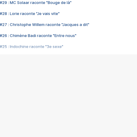
#29 : MC Solaar raconte "Bouge de là"
28 : Lorie raconte "Je vais vite"
#27 : Christophe Willem raconte "Jacques a dit"
#26 : Chimène Badi raconte "Entre nous"
#25 : Indochine raconte "3e sexe"
#24 : Zaho raconte "C'est chelou"
#23 : Patrick Bruel raconte "Au café des délices"
#22 : Kyo raconte "Le chemin"
#21 : Nolwenn Leroy raconte "Cassé"
#20 : Patrick Hernandez raconte "Born to be alive"
#19 : Lorie raconte "Près de moi"
#18 : Michael Jones raconte "A nos actes manqués" (avec Jean-Jacque
#17 : Khaled raconte "Aïcha"