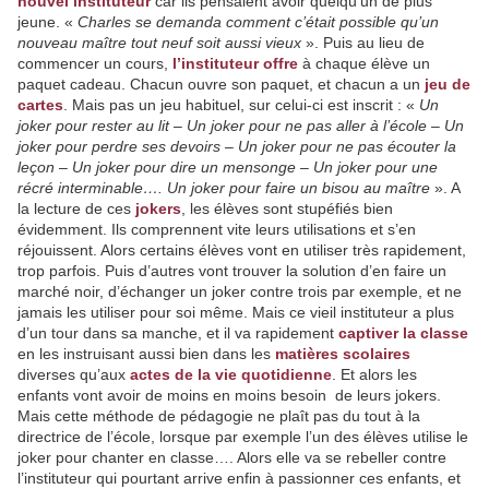
nouvel instituteur
car ils pensaient avoir quelqu’un de plus
jeune. «
Charles se demanda comment c’était possible qu’un
nouveau maître tout neuf soit aussi vieux
». Puis au lieu de
commencer un cours,
l’instituteur offre
à chaque élève un
paquet cadeau. Chacun ouvre son paquet, et chacun a un
jeu de
cartes
. Mais pas un jeu habituel, sur celui-ci est inscrit : «
Un
joker pour rester au lit – Un joker pour ne pas aller à l’école – Un
joker pour perdre ses devoirs – Un joker pour ne pas écouter la
leçon – Un joker pour dire un mensonge – Un joker pour une
récré interminable…. Un joker pour faire un bisou au maître
». A
la lecture de ces
jokers
, les élèves sont stupéfiés bien
évidemment. Ils comprennent vite leurs utilisations et s’en
réjouissent. Alors certains élèves vont en utiliser très rapidement,
trop parfois. Puis d’autres vont trouver la solution d’en faire un
marché noir, d’échanger un joker contre trois par exemple, et ne
jamais les utiliser pour soi même. Mais ce vieil instituteur a plus
d’un tour dans sa manche, et il va rapidement
captiver la classe
en les instruisant aussi bien dans les
matières scolaires
diverses qu’aux
actes de la vie quotidienne
. Et alors les
enfants vont avoir de moins en moins besoin de leurs jokers.
Mais cette méthode de pédagogie ne plaît pas du tout à la
directrice de l’école, lorsque par exemple l’un des élèves utilise le
joker pour chanter en classe…. Alors elle va se rebeller contre
l’instituteur qui pourtant arrive enfin à passionner ces enfants, et