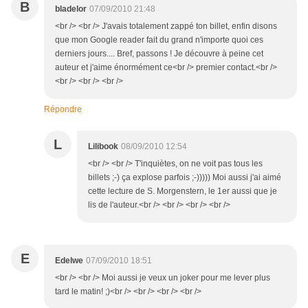
B
bladelor
07/09/2010 21:48
<br /> <br /> J'avais totalement zappé ton billet, enfin disons
que mon Google reader fait du grand n'importe quoi ces
derniers jours.... Bref, passons ! Je découvre à peine cet
auteur et j'aime énormément ce<br /> premier contact.<br />
<br /> <br /> <br />
Répondre
L
Lilibook
08/09/2010 12:54
<br /> <br /> T'inquiètes, on ne voit pas tous les
billets ;-) ça explose parfois ;-))))) Moi aussi j'ai aimé
cette lecture de S. Morgenstern, le 1er aussi que je
lis de l'auteur.<br /> <br /> <br /> <br />
E
Edelwe
07/09/2010 18:51
<br /> <br /> Moi aussi je veux un joker pour me lever plus
tard le matin! ;)<br /> <br /> <br /> <br />