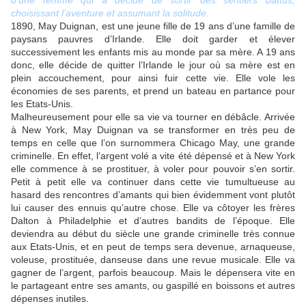
d’une femme qui a décidé de sortir des sentiers battus,
choisissant l’aventure et assumant la solitude.
1890, May Duignan, est une jeune fille de 19 ans d’une famille de
paysans pauvres d’Irlande. Elle doit garder et élever
successivement les enfants mis au monde par sa mère. A 19 ans
donc, elle décide de quitter l’Irlande le jour où sa mère est en
plein accouchement, pour ainsi fuir cette vie. Elle vole les
économies de ses parents, et prend un bateau en partance pour
les Etats-Unis.
Malheureusement pour elle sa vie va tourner en débâcle. Arrivée
à New York, May Duignan va se transformer en très peu de
temps en celle que l’on surnommera Chicago May, une grande
criminelle. En effet, l’argent volé a vite été dépensé et à New York
elle commence à se prostituer, à voler pour pouvoir s’en sortir.
Petit à petit elle va continuer dans cette vie tumultueuse au
hasard des rencontres d’amants qui bien évidemment vont plutôt
lui causer des ennuis qu’autre chose. Elle va côtoyer les frères
Dalton à Philadelphie et d’autres bandits de l’époque. Elle
deviendra au début du siècle une grande criminelle très connue
aux Etats-Unis, et en peut de temps sera devenue, arnaqueuse,
voleuse, prostituée, danseuse dans une revue musicale. Elle va
gagner de l’argent, parfois beaucoup. Mais le dépensera vite en
le partageant entre ses amants, ou gaspillé en boissons et autres
dépenses inutiles.