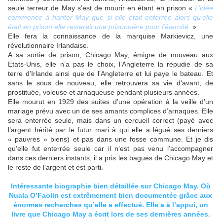
seule terreur de May s’est de mourir en étant en prison «
L’idée
commence à hanter May que si elle était enterrée alors qu’elle
était en prison elle resterait une prisonnière pour l’éternité
.
»
Elle fera la connaissance de la marquise Markievicz, une
révolutionnaire Irlandaise.
A sa sortie de prison, Chicago May, émigre de nouveau aux
Etats-Unis, elle n’a pas le choix, l’Angleterre la répudie de sa
terre d’Irlande ainsi que de l’Angleterre et lui paye le bateau. Et
sans le sous de nouveau, elle retrouvera sa vie d’avant, de
prostituée, voleuse et arnaqueuse pendant plusieurs années.
Elle mourut en 1929 des suites d’une opération à la veille d’un
mariage prévu avec un de ses amants complices d’arnaques. Elle
sera enterrée seule, mais dans un cercueil correct (payé avec
l’argent hérité par le futur mari à qui elle a légué ses derniers
« pauvres » biens) et pas dans une fosse commune. Et je dis
qu’elle fut enterrée seule car il n’est pas venu l’accompagner
dans ces derniers instants, il a pris les bagues de Chicago May et
le reste de l’argent et est parti.
Intéressante biographie bien détaillée sur Chicago May. Où
Nuala O’Faolin est extrêmement bien documentée grâce aux
énormes recherches qu’elle a effectué. Elle a à l’appui, un
livre que Chicago May a écrit lors de ses dernières années.