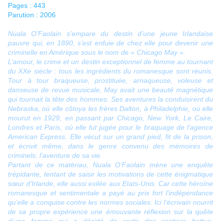
Pages : 443
Parution : 2006
Nuala O’Faolain s’empare du destin d’une jeune Irlandaise
pauvre qui, en 1890, s’est enfuie de chez elle pour devenir une
criminelle en Amérique sous le nom de « Chicago May ».
L’amour, le crime et un destin exceptionnel de femme au tournant
du XXe siècle : tous les ingrédients du romanesque sont réunis.
Tour à tour braqueuse, prostituée, arnaqueuse, voleuse et
danseuse de revue musicale, May avait une beauté magnétique
qui tournait la tête des hommes. Ses aventures la conduisirent du
Nebraska, où elle côtoya les frères Dalton, à Philadelphie, où elle
mourut en 1929, en passant par Chicago, New York, Le Caire,
Londres et Paris, où elle fut jugée pour le braquage de l’agence
American Express. Elle vécut sur un grand pied, fit de la prison,
et écrivit même, dans le genre convenu des mémoires de
criminels, l’aventure de sa vie.
Partant de ce matériau, Nuala O’Faolain mène une enquête
trépidante, tentant de saisir les motivations de cette énigmatique
sœur d’Irlande, elle aussi exilée aux Etats-Unis. Car cette héroïne
romanesque et sentimentale a payé au prix fort l’indépendance
qu’elle a conquise contre les normes sociales. Ici l’écrivain nourrit
de sa propre expérience une émouvante réflexion sur la quête