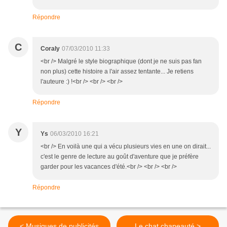
Répondre
C
Coraly
07/03/2010 11:33
<br /> Malgré le style biographique (dont je ne suis pas fan
non plus) cette histoire a l'air assez tentante... Je retiens
l'auteure :) !<br /> <br /> <br />
Répondre
Y
Ys
06/03/2010 16:21
<br /> En voilà une qui a vécu plusieurs vies en une on dirait...
c'est le genre de lecture au goût d'aventure que je préfère
garder pour les vacances d'été.<br /> <br /> <br />
Répondre
< Musiques de publicités
Le chat chapeauté >