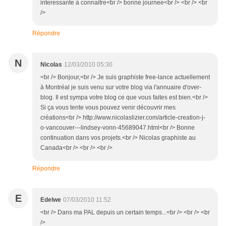
interessante à connaitre<br /> bonne journee<br /> <br /> <br
/>
Répondre
N
Nicolas
12/03/2010 05:30
<br /> Bonjour,<br /> Je suis graphiste free-lance actuellement
à Montréal je suis venu sur votre blog via l'annuaire d'over-
blog. Il est sympa votre blog ce que vous faites est bien.<br />
Si ça vous tente vous pouvez venir découvrir mes
créations<br /> http://www.nicolaslizier.com/article-creation-j-
o-vancouver---lindsey-vonn-45689047.html<br /> Bonne
continuation dans vos projets.<br /> Nicolas graphiste au
Canada<br /> <br /> <br />
Répondre
E
Edelwe
07/03/2010 11:52
<br /> Dans ma PAL depuis un certain temps...<br /> <br /> <br
/>