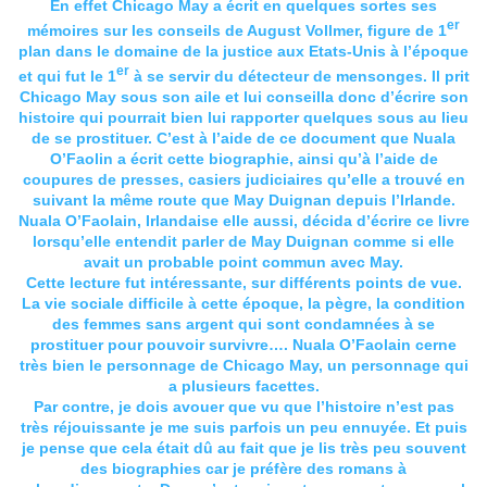
En effet Chicago May a écrit en quelques sortes ses
er
mémoires sur les conseils de August Vollmer, figure de 1
plan dans le domaine de la justice aux Etats-Unis à l’époque
er
et qui fut le 1
à se servir du détecteur de mensonges. Il prit
Chicago May sous son aile et lui conseilla donc d’écrire son
histoire qui pourrait bien lui rapporter quelques sous au lieu
de se prostituer. C’est à l’aide de ce document que Nuala
O’Faolin a écrit cette biographie, ainsi qu’à l’aide de
coupures de presses, casiers judiciaires qu’elle a trouvé en
suivant la même route que May Duignan depuis l’Irlande.
Nuala O’Faolain, Irlandaise elle aussi, décida d’écrire ce livre
lorsqu’elle entendit parler de May Duignan comme si elle
avait un probable point commun avec May.
Cette lecture fut intéressante, sur différents points de vue.
La vie sociale difficile à cette époque, la pègre, la condition
des femmes sans argent qui sont condamnées à se
prostituer pour pouvoir survivre…. Nuala O’Faolain cerne
très bien le personnage de Chicago May, un personnage qui
a plusieurs facettes.
Par contre, je dois avouer que vu que l’histoire n’est pas
très réjouissante je me suis parfois un peu ennuyée. Et puis
je pense que cela était dû au fait que je lis très peu souvent
des biographies car je préfère des romans à