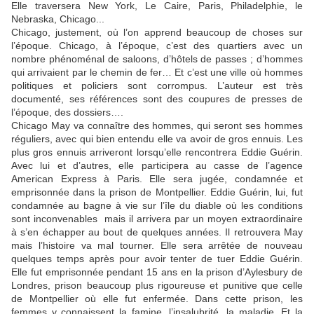
Elle traversera New York, Le Caire, Paris, Philadelphie, le
Nebraska, Chicago...
Chicago, justement, où l’on apprend beaucoup de choses sur
l’époque. Chicago, à l’époque, c’est des quartiers avec un
nombre phénoménal de saloons, d’hôtels de passes ; d’hommes
qui arrivaient par le chemin de fer… Et c’est une ville où hommes
politiques et policiers sont corrompus. L’auteur est très
documenté, ses références sont des coupures de presses de
l’époque, des dossiers….
Chicago May va connaître des hommes, qui seront ses hommes
réguliers, avec qui bien entendu elle va avoir de gros ennuis. Les
plus gros ennuis arriveront lorsqu’elle rencontrera Eddie Guérin.
Avec lui et d’autres, elle participera au casse de l’agence
American Express à Paris. Elle sera jugée, condamnée et
emprisonnée dans la prison de Montpellier. Eddie Guérin, lui, fut
condamnée au bagne à vie sur l’île du diable où les conditions
sont inconvenables mais il arrivera par un moyen extraordinaire
à s’en échapper au bout de quelques années. Il retrouvera May
mais l’histoire va mal tourner. Elle sera arrêtée de nouveau
quelques temps après pour avoir tenter de tuer Eddie Guérin.
Elle fut emprisonnée pendant 15 ans en la prison d’Aylesbury de
Londres, prison beaucoup plus rigoureuse et punitive que celle
de Montpellier où elle fut enfermée. Dans cette prison, les
femmes y connaissent la famine, l’insalubrité, la maladie. Et la