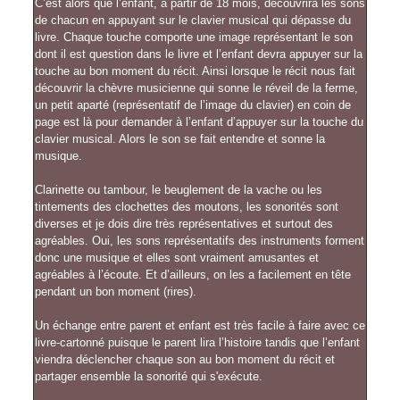
C’est alors que l’enfant, à partir de 18 mois, découvrira les sons
de chacun en appuyant sur le clavier musical qui dépasse du
livre. Chaque touche comporte une image représentant le son
dont il est question dans le livre et l’enfant devra appuyer sur la
touche au bon moment du récit. Ainsi lorsque le récit nous fait
découvrir la chèvre musicienne qui sonne le réveil de la ferme,
un petit aparté (représentatif de l’image du clavier) en coin de
page est là pour demander à l’enfant d’appuyer sur la touche du
clavier musical. Alors le son se fait entendre et sonne la
musique.
Clarinette ou tambour, le beuglement de la vache ou les
tintements des clochettes des moutons, les sonorités sont
diverses et je dois dire très représentatives et surtout des
agréables. Oui, les sons représentatifs des instruments forment
donc une musique et elles sont vraiment amusantes et
agréables à l’écoute. Et d’ailleurs, on les a facilement en tête
pendant un bon moment (rires).
Un échange entre parent et enfant est très facile à faire avec ce
livre-cartonné puisque le parent lira l’histoire tandis que l’enfant
viendra déclencher chaque son au bon moment du récit et
partager ensemble la sonorité qui s'exécute.