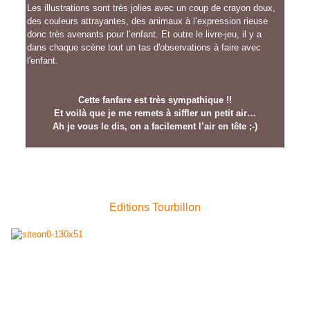
Les illustrations sont très jolies avec un coup de crayon doux,
des couleurs attrayantes, des animaux à l’expression rieuse
donc très avenants pour l’enfant. Et outre le livre-jeu, il y a
dans chaque scène tout un tas d'observations à faire avec
l'enfant.
Cette fanfare est très sympathique !!
Et voilà que je me remets à siffler un petit air…
Ah je vous le dis, on a facilement l’air en tête ;-)
Editions Tourbillon