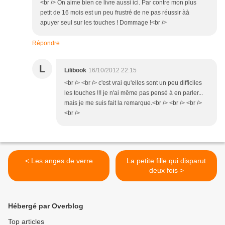
<br /> On aime bien ce livre aussi ici. Par contre mon plus
petit de 16 mois est un peu frustré de ne pas réussir àà
apuyer seul sur les touches ! Dommage !<br />
Répondre
L
Lilibook
16/10/2012 22:15
<br /> <br /> c'est vrai qu'elles sont un peu difficiles
les touches !!! je n'ai même pas pensé à en parler...
mais je me suis fait la remarque.<br /> <br /> <br />
<br />
< Les anges de verre
La petite fille qui disparut
deux fois >
Hébergé par Overblog
Top articles