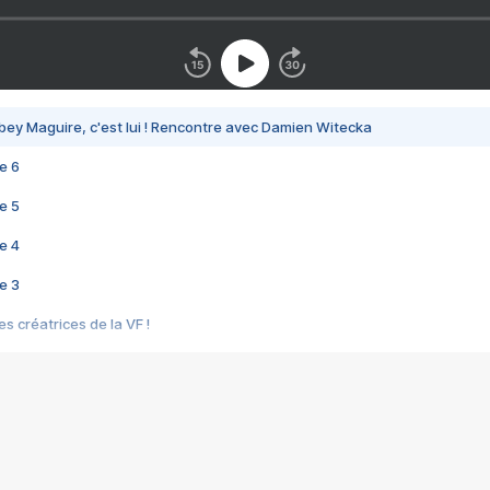
bey Maguire, c'est lui ! Rencontre avec Damien Witecka
e 6
e 5
e 4
e 3
s créatrices de la VF !
e 2
e 1
e Mektoub My Love arrive enfin ! Rencontre avec Shaïn Boumedine et Sal
i : après Toni en famille