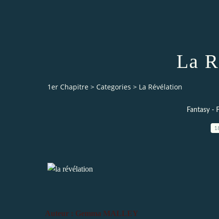
La R
1er Chapitre
>
Categories
>
La Révélation
Fantasy - F
1
Auteur : Gemma MALLEY