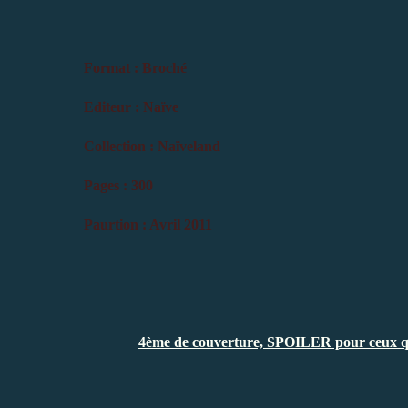
Format : Broché
Editeur : Naïve
Collection : Naïveland
Pages : 300
Paurtion : Avril 2011
4ème de couverture, SPOILER pour ceux qui