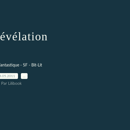
évélation
antastique - SF - Bit-Lit
8.05.2011
…
Par Lilibook