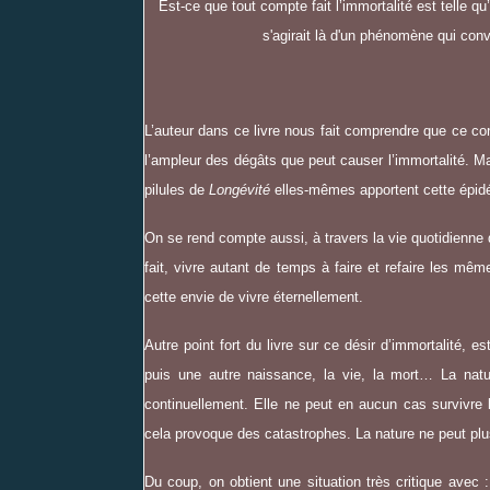
Est-ce que tout compte fait l’immortalité est telle qu
s'agirait là d'un phénomène qui con
L’auteur dans ce livre nous fait comprendre que ce co
l’ampleur des dégâts que peut causer l’immortalité. M
pilules de
Longévité
elles-mêmes apportent cette épidém
On se rend compte aussi, à travers la vie quotidienne
fait, vivre autant de temps à faire et refaire les m
cette envie de vivre éternellement.
Autre point fort du livre sur ce désir d’immortalité, es
puis une autre naissance, la vie, la mort… La nat
continuellement. Elle ne peut en aucun cas survivre 
cela provoque des catastrophes. La nature ne peut plu
Du coup, on obtient une situation très critique avec 