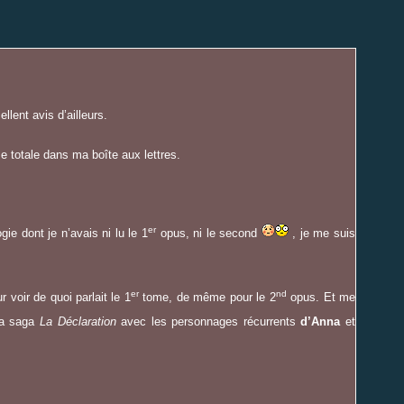
llent avis d’ailleurs.
se totale dans ma boîte aux lettres.
er
gie dont je n’avais ni lu le 1
opus, ni le second
, je me suis
er
nd
 voir de quoi parlait le 1
tome, de même pour le 2
opus. Et me
 la saga
La Déclaration
avec les personnages récurrents
d’Anna
et