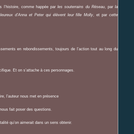
ans l’histoire, comme happée par
les souterrains du Réseau
, par
la
leureux d’Anna et Peter qui élèvent leur fille Molly
, et par
cette
issements en rebondissements, toujours de l’action tout au long du
ifique. Et on s’attache à ces personnages.
oire, l’auteur nous met en présence
 nous fait poser des questions.
talité qu’on aimerait dans un sens obtenir.