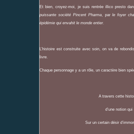
Et bien, croyez-moi, je suis rentrée illico presto d
puissante société Pincent Pharma
, par
le foyer cha
épidémie qui envahit le monde entier
.
L’histoire est construite avec soin, on va de rebond
livre.
Chaque personnage y a un rôle, un caractère bien spéc
A travers cette hist
d’une notion qui
Sur un certain désir d’immor