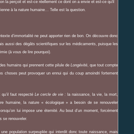
’on la perçoit et est-ce réellement ce dont on a envie et est-ce qu'il
vienne à la nature humaine… Telle est la question.
ntexte d’immortalité ne peut apporter rien de bon. On découvre donc
ais aussi des dégâts scientifiques sur les médicaments, puisque les
ie (à vous de lire pourquoi).
 des humains qui prennent cette pilule de
Longévité
, que tout compte
êmes choses peut provoquer un ennui qui du coup amoindri fortement
t qu’il faut respecté
Le cercle de vie :
la naissance, la vie, la mort,
ure humaine, la nature « écologique » a besoin de se renouveler
lorsqu’on lui impose une éternité. Au bout d’un moment, forcément
s se renouveler.
: une population surpeuplée qui interdit donc toute naissance, mais