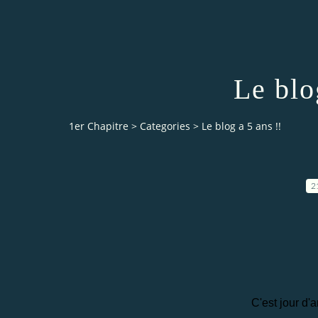
Le blo
1er Chapitre
>
Categories
>
Le blog a 5 ans !!
2
C'est jour d'a