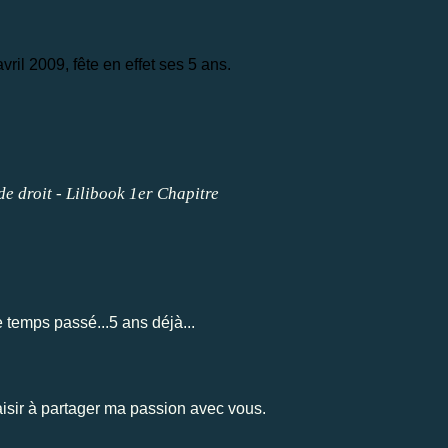
vril 2009, fête en effet ses 5 ans.
e droit - Lilibook 1er Chapitre
e temps passé...5 ans déjà...
aisir à partager ma passion avec vous.