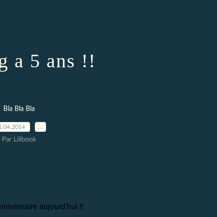
g a 5 ans !!
Bla Bla Bla
1.04.2014
…
Par Lilibook
nniversaire aujourd'hui !!