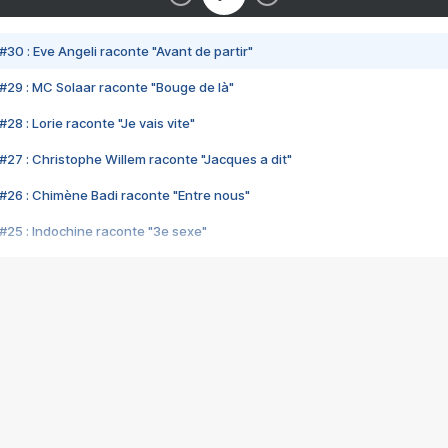
#30 : Eve Angeli raconte "Avant de partir"
#29 : MC Solaar raconte "Bouge de là"
28 : Lorie raconte "Je vais vite"
#27 : Christophe Willem raconte "Jacques a dit"
#26 : Chimène Badi raconte "Entre nous"
#25 : Indochine raconte "3e sexe"
#24 : Zaho raconte "C'est chelou"
#23 : Patrick Bruel raconte "Au café des délices"
#22 : Kyo raconte "Le chemin"
#21 : Nolwenn Leroy raconte "Cassé"
#20 : Patrick Hernandez raconte "Born to be alive"
#19 : Lorie raconte "Près de moi"