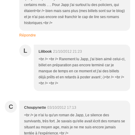
certains mots .. .. Pour Japp j'ai surtout lu des policiers, qui
étaient<br /> bien mais sans plus (mes billets sont sur le blog)
et je n'ai pas encore osé franchir le cap de lire ses romans
historiques.<br />
Répondre
L
Lilibook
21/10/2012 21:23
<br /> <br /> Rarement lu Japp, j'ai bien aimé celui-ci,
billet en préparation pas encore terminé car je
manque de temps en ce moment et j'ai des billets
déjà prêts et en retards à poster avant ;-)<br /> <br />
<br /> <br />
C
Choupynette
03/10/2012 17:13
<br /> je n'ai lu qu'un roman de Japp, Le silence des
survivants, très fort. Je savais qu'elle avait écrit des romans se
situant au moyen age, mais je ne me suis encore jamais
tentée à l'expérience.<br />