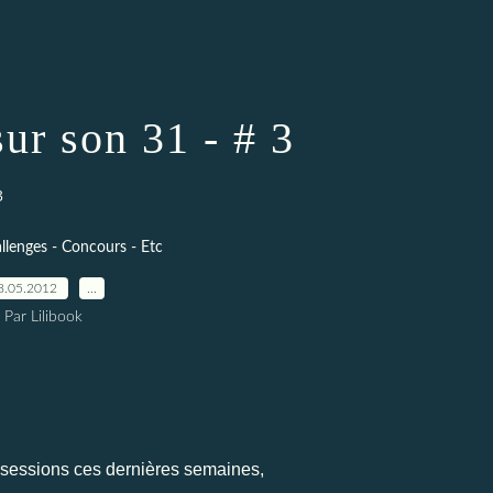
ur son 31 - # 3
3
llenges - Concours - Etc
8.05.2012
…
Par Lilibook
x sessions ces dernières semaines,