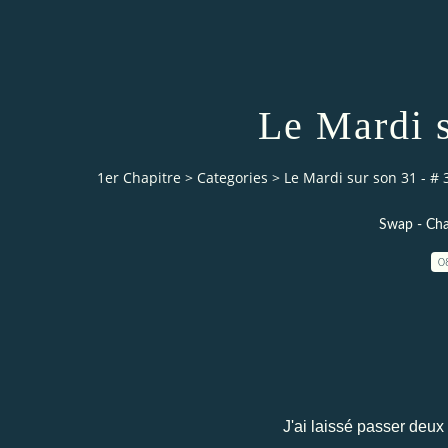
Le Mardi s
1er Chapitre
>
Categories
>
Le Mardi sur son 31 - # 
Swap - Cha
0
J'ai laissé passer deu