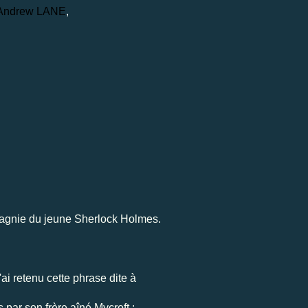
Andrew LANE
,
agnie du jeune Sherlock Holmes.
'ai retenu cette phrase dite à
par son frère aîné Mycroft :