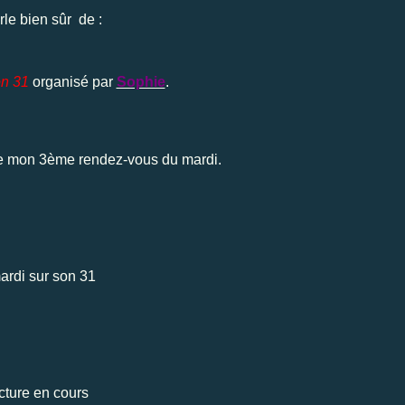
rle bien sûr de :
on 31
organisé par
Sophie
.
à de mon 3ème rendez-vous du mardi.
cture en cours