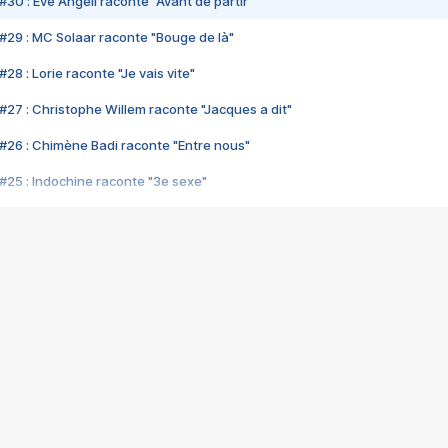
#30 : Eve Angeli raconte "Avant de partir"
#29 : MC Solaar raconte "Bouge de là"
28 : Lorie raconte "Je vais vite"
#27 : Christophe Willem raconte "Jacques a dit"
#26 : Chimène Badi raconte "Entre nous"
#25 : Indochine raconte "3e sexe"
#24 : Zaho raconte "C'est chelou"
#23 : Patrick Bruel raconte "Au café des délices"
#22 : Kyo raconte "Le chemin"
#21 : Nolwenn Leroy raconte "Cassé"
#20 : Patrick Hernandez raconte "Born to be alive"
#19 : Lorie raconte "Près de moi"
#18 : Michael Jones raconte "A nos actes manqués" (avec Jean-Jacque