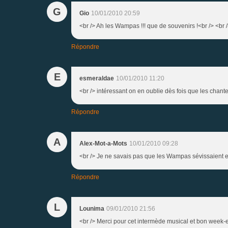
G
Gio
10/01/2010 20:59
<br /> Ah les Wampas !!! que de souvenirs !<br /> <br /
Répondre
E
esmeraldae
10/01/2010 11:20
<br /> intéressant on en oublie dès fois que les chante
Répondre
A
Alex-Mot-a-Mots
10/01/2010 09:28
<br /> Je ne savais pas que les Wampas sévissaient enco
Répondre
L
Lounima
09/01/2010 21:56
<br /> Merci pour cet intermède musical et bon week-end 