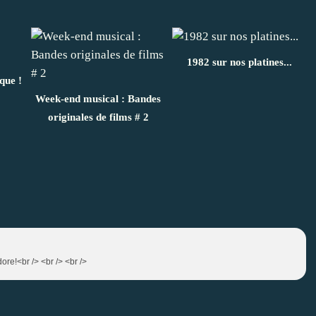
1982 sur nos platines...
que !
Week-end musical : Bandes
originales de films # 2
dore!<br /> <br /> <br />