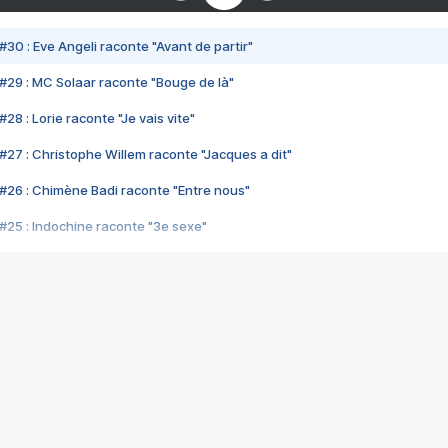
#30 : Eve Angeli raconte "Avant de partir"
#29 : MC Solaar raconte "Bouge de là"
28 : Lorie raconte "Je vais vite"
#27 : Christophe Willem raconte "Jacques a dit"
#26 : Chimène Badi raconte "Entre nous"
#25 : Indochine raconte "3e sexe"
#24 : Zaho raconte "C'est chelou"
#23 : Patrick Bruel raconte "Au café des délices"
#22 : Kyo raconte "Le chemin"
#21 : Nolwenn Leroy raconte "Cassé"
#20 : Patrick Hernandez raconte "Born to be alive"
#19 : Lorie raconte "Près de moi"