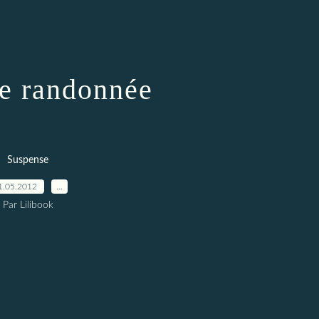
e randonnée
Suspense
1.05.2012
…
Par Lilibook