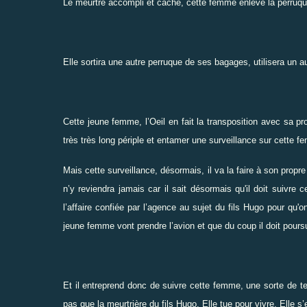
Le meurtre accompli et caché, cette femme enlève la perruque qu
Elle sortira une autre perruque de ses bagages, utilisera un a
Cette jeune femme, l’Oeil en fait la transposition avec sa prop
très très long périple et entamer une surveillance sur cette f
Mais cette surveillance, désormais, il va la faire à son propre
n’y reviendra jamais car il sait désormais qu'il doit suivr
l’affaire confiée par l’agence au sujet du fils Hugo pour qu'on
jeune femme vont prendre l’avion et que du coup il doit pours
Et il entreprend donc de suivre cette femme, une sorte de te
pas que la meurtrière du fils Hugo. Elle tue pour vivre. Elle 