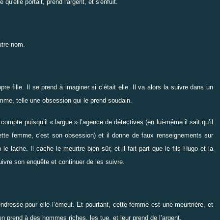
'elle portait, prend l'argent, et s'enfuit.
utre nom.
re fille. Il se prend à imaginer si c’était elle. Il va alors la suivre dans un
emme, telle une obsession qui le prend soudain.
 compte puisqu’il « largue » l’agence de détectives (en lui-même il sait qu’il
e cette femme, c'est son obsession) et il donne de faux renseignements sur
 le lache. Il cache le meurtre bien sûr, et il fait part que le fils Hugo et la
uivre son enquête et continuer de les suivre.
ndresse pour elle l’émeut. Et pourtant, cette femme est une meurtrière, et
s’en prend à des hommes riches, les tue, et leur prend de l’argent.