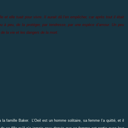
le et elle tuait pour vivre. Il aurait dû l’en empêcher, car après tout il était
peu à peu, de la protéger, par tendresse, par une espèce d’amour. Un peu
de la vie et les dangers de la mort.
la famille Baker. L’Oeil est un homme solitaire, sa femme l’a quitté, et il