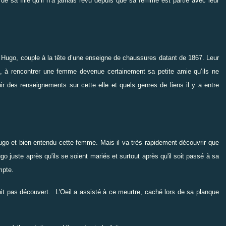
e de sa fille qu’il n’a jamais revu depuis que sa femme est partie avec leur
Hugo, couple à la tête d’une enseigne de chaussures datant de 1867. Leur
us, à rencontrer une femme devenue certainement sa petite amie qu’ils ne
 des renseignements sur cette elle et quels genres de liens il y a entre
s Hugo et bien entendu cette femme. Mais il va très rapidement découvrir que
go juste après qu'ils se soient mariés et surtout après qu'il soit passé à sa
mpte.
it pas découvert. L'Oeil a assisté à ce meurtre, caché lors de sa planque