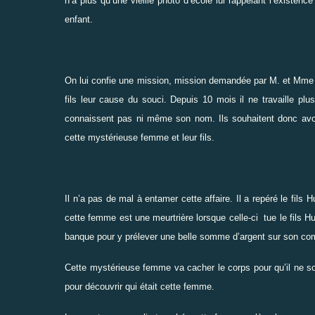
n’a plus qu’une vieille photo d’école lui rappelant l’existenc
enfant.
On lui confie une mission, mission demandée par M. et Mme 
fils leur cause du souci. Depuis 10 mois il ne travaille pl
connaissent pas ni même son nom. Ils souhaitent donc avoir
cette mystérieuse femme et leur fils.
Il n’a pas de mal à entamer cette affaire. Il a repéré le fil
cette femme est une meurtrière lorsque celle-ci tue le fils Hu
banque pour y prélever une belle somme d’argent sur son co
Cette mystérieuse femme va cacher le corps pour qu’il ne so
pour découvrir qui était cette femme.