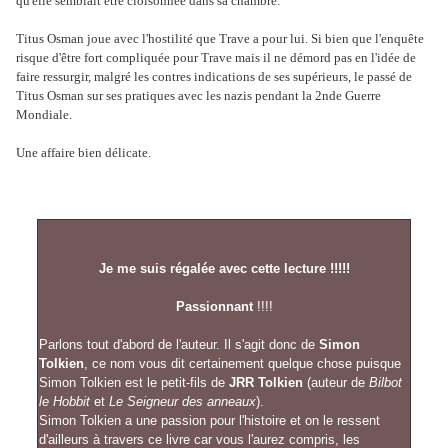
qu'elle semblait être cloisonnée dans sa chambre.
Titus Osman joue avec l'hostilité que Trave a pour lui. Si bien que l'enquête
risque d'être fort compliquée pour Trave mais il ne démord pas en l'idée de
faire ressurgir, malgré les contres indications de ses supérieurs, le passé de
Titus Osman sur ses pratiques avec les nazis pendant la 2nde Guerre
Mondiale.
Une affaire bien délicate.
Je me suis régalée avec cette lecture !!!!!
Passionnant
!!!!
Parlons tout d'abord de l'auteur. Il s'agit donc de
Simon
Tolkien
, ce nom vous dit certainement quelque chose puisque
Simon Tolkien est le petit-fils de
JRR Tolkien
(auteur de
Bilbot
le Hobbit
et
Le Seigneur des anneaux
).
Simon Tolkien a une passion pour l'histoire et on le ressent
d'ailleurs à travers ce livre car vous l'aurez compris, les