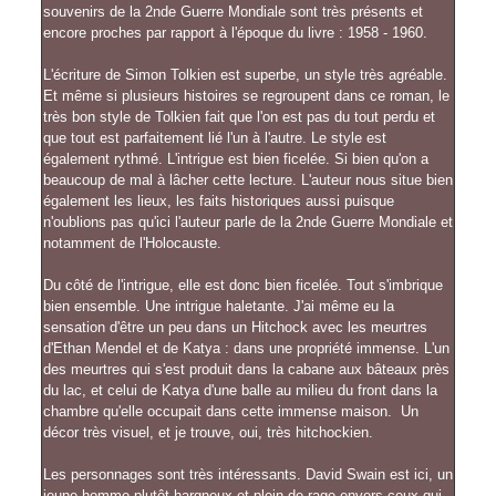
souvenirs de la 2nde Guerre Mondiale sont très présents et
encore proches par rapport à l'époque du livre : 1958 - 1960.
L'écriture de Simon Tolkien est superbe, un style très agréable.
Et même si plusieurs histoires se regroupent dans ce roman, le
très bon style de Tolkien fait que l'on est pas du tout perdu et
que tout est parfaitement lié l'un à l'autre. Le style est
également rythmé. L'intrigue est bien ficelée. Si bien qu'on a
beaucoup de mal à lâcher cette lecture. L'auteur nous situe bien
également les lieux, les faits historiques aussi puisque
n'oublions pas qu'ici l'auteur parle de la 2nde Guerre Mondiale et
notamment de l'Holocauste.
Du côté de l'intrigue, elle est donc bien ficelée. Tout s'imbrique
bien ensemble. Une intrigue haletante. J'ai même eu la
sensation d'être un peu dans un Hitchock avec les meurtres
d'Ethan Mendel et de Katya : dans une propriété immense. L'un
des meurtres qui s'est produit dans la cabane aux bâteaux près
du lac, et celui de Katya d'une balle au milieu du front dans la
chambre qu'elle occupait dans cette immense maison. Un
décor très visuel, et je trouve, oui, très hitchockien.
Les personnages sont très intéressants. David Swain est ici, un
jeune homme plutôt hargneux et plein de rage envers ceux qui