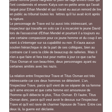
l'ont condamnés et envers Katya son ex-petite amie qui l'avait
largué pour Ethan Mendel et qui n'avait eu aucun remord de lire
en public au tribunal toutes les lettres qu'il lui avait écrit après
la rupture.
Le personnage de Trave est lui aussi très intéressant, un
inspecteur qui travaille en solo car il a incarcéré le jeune David
lors de l'assassinat d'Ethan Mendel et pourtant il a toujours eu
une certaine compassion pour ce jeune homme et du coup il en
vient à s'interroger sur sa cupabilité ou non. Il n'aura aucun
soutien hiérarchique ni de la part de ses collègues, bien au
contraire car il sera la cible de beaucoup de railleries. Mais il
n'en a que faire et fera tout pour mettre à jour ce que cache
Titus Osman et son beau-frère, deux personnages ayant eu
certaines amitiés avec les nazis.
La relation entre l'inspecteur Trave et Titus Osman est très
intéressante car ces deux hommes se détestent. L'un,
l'inspecteur Trave, parce qu'il vient de se séparer de sa femme
qu'il aime encore et que cette femme est amoureuse de
l'homme qu'il débecte le plus, Titus Osman. Et l'autre, Titus
Osman donc, parce qu'il veut avoir le dessus sur l'inspecteur
Trave et qu'il est ravie de charmer l'épouse de Trave. Entre ces
deux là, la guerre est déclarée.