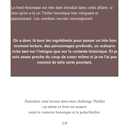
Le fond historique est très bien introduit dans cette affaire, si
bien qu'on a là un Thriller historique très intriguant et
passionnant. Les sombres secrets ressurgissent.
On a donc là tous les ingrédients pour passer un très bon
moment lecture, des personnages profonds, un scénario
riche tant sur l'intrigue que sur le contexte historique. Et je
suis assez proche du coup de coeur même si je ne l'ai pas
nommé de telle sorte pourtant.
J'introduit cette lecture dans mon challenge Thriller
car même ce livre est nuancé
entre le contexte historique et le polar/thriller.
2/8