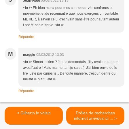
Jean-Noël
05/03/2012 19:19
<br /> Eh bien merci pour mes consoeurs z'et confrères et
moi-même, et de reconnaître que nous exerçons un véritable
METIER, à savoir celui d'écrivain sans être pour autant auteur
! <br /> <br /> <br /> <br />
Répondre
M
maggie
05/03/2012 13:03
<br /> Simon tolkien ? Je me demandais s'il y avait un rapport
avec l'autre ! Mais maintenant je sais :-). J'ai bien envie de le
lire juste par curiosité... De toute manière, c'est un genre qui
me<br /> plait...<br />
Répondre
< Gilberto le voisin
Drôles de recherches
internet arrivées ici ... >