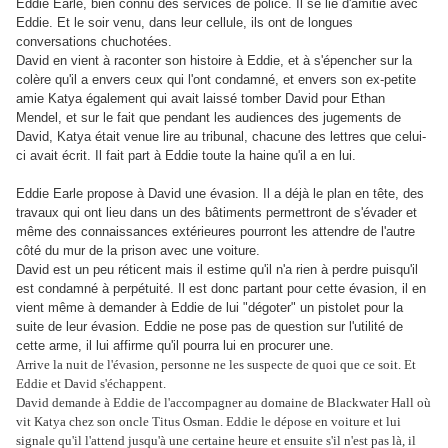
Eddie Earle, bien connu des services de police. Il se lie d'amitié avec
Eddie. Et le soir venu, dans leur cellule, ils ont de longues
conversations chuchotées.
David en vient à raconter son histoire à Eddie, et à s'épencher sur la
colère qu'il a envers ceux qui l'ont condamné, et envers son ex-petite
amie Katya également qui avait laissé tomber David pour Ethan
Mendel, et sur le fait que pendant les audiences des jugements de
David, Katya était venue lire au tribunal, chacune des lettres que celui-
ci avait écrit. Il fait part à Eddie toute la haine qu'il a en lui.
Eddie Earle propose à David une évasion. Il a déjà le plan en tête, des
travaux qui ont lieu dans un des bâtiments permettront de s'évader et
même des connaissances extérieures pourront les attendre de l'autre
côté du mur de la prison avec une voiture.
David est un peu réticent mais il estime qu'il n'a rien à perdre puisqu'il
est condamné à perpétuité. Il est donc partant pour cette évasion, il en
vient même à demander à Eddie de lui "dégoter" un pistolet pour la
suite de leur évasion. Eddie ne pose pas de question sur l'utilité de
cette arme, il lui affirme qu'il pourra lui en procurer une.
Arrive la nuit de l'évasion, personne ne les suspecte de quoi que ce soit. Et
Eddie et David s'échappent.
David demande à Eddie de l'accompagner au domaine de Blackwater Hall où
vit Katya chez son oncle Titus Osman. Eddie le dépose en voiture et lui
signale qu'il l'attend jusqu'à une certaine heure et ensuite s'il n'est pas là, il