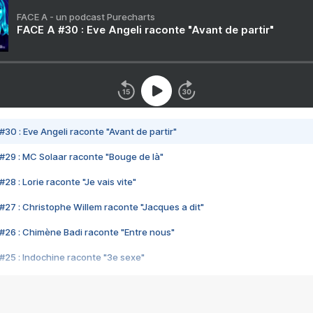
FACE A - un podcast Purecharts
FACE A #30 : Eve Angeli raconte "Avant de partir"
#30 : Eve Angeli raconte "Avant de partir"
#29 : MC Solaar raconte "Bouge de là"
28 : Lorie raconte "Je vais vite"
#27 : Christophe Willem raconte "Jacques a dit"
#26 : Chimène Badi raconte "Entre nous"
#25 : Indochine raconte "3e sexe"
#24 : Zaho raconte "C'est chelou"
#23 : Patrick Bruel raconte "Au café des délices"