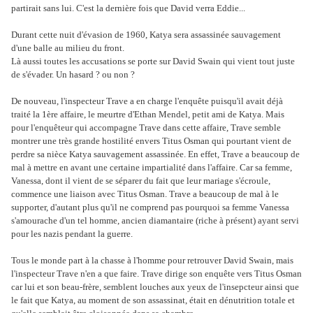
partirait sans lui. C'est la dernière fois que David verra Eddie...
Durant cette nuit d'évasion de 1960, Katya sera assassinée sauvagement
d'une balle au milieu du front.
Là aussi toutes les accusations se porte sur David Swain qui vient tout juste
de s'évader. Un hasard ? ou non ?
De nouveau, l'inspecteur Trave a en charge l'enquête puisqu'il avait déjà
traité la 1ère affaire, le meurtre d'Ethan Mendel, petit ami de Katya. Mais
pour l'enquêteur qui accompagne Trave dans cette affaire, Trave semble
montrer une très grande hostilité envers Titus Osman qui pourtant vient de
perdre sa nièce Katya sauvagement assassinée. En effet, Trave a beaucoup de
mal à mettre en avant une certaine impartialité dans l'affaire. Car sa femme,
Vanessa, dont il vient de se séparer du fait que leur mariage s'écroule,
commence une liaison avec Titus Osman. Trave a beaucoup de mal à le
supporter, d'autant plus qu'il ne comprend pas pourquoi sa femme Vanessa
s'amourache d'un tel homme, ancien diamantaire (riche à présent) ayant servi
pour les nazis pendant la guerre.
Tous le monde part à la chasse à l'homme pour retrouver David Swain, mais
l'inspecteur Trave n'en a que faire. Trave dirige son enquête vers Titus Osman
car lui et son beau-frère, semblent louches aux yeux de l'insepcteur ainsi que
le fait que Katya, au moment de son assassinat, était en dénutrition totale et