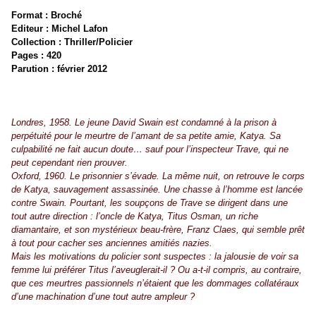
Format : Broché
Editeur : Michel Lafon
Collection :
Thriller/Policier
Pages : 420
Parution : février 2012
Londres, 1958. Le jeune David Swain est condamné à la prison à
perpétuité pour le meurtre de l’amant de sa petite amie, Katya. Sa
culpabilité ne fait aucun doute… sauf pour l’inspecteur Trave, qui ne
peut cependant rien prouver.
Oxford, 1960. Le prisonnier s’évade. La même nuit, on retrouve le corps
de Katya, sauvagement assassinée. Une chasse à l’homme est lancée
contre Swain. Pourtant, les soupçons de Trave se dirigent dans une
tout autre direction : l’oncle de Katya, Titus Osman, un riche
diamantaire, et son mystérieux beau-frère, Franz Claes, qui semble prêt
à tout pour cacher ses anciennes amitiés nazies.
Mais les motivations du policier sont suspectes : la jalousie de voir sa
femme lui préférer Titus l’aveuglerait-il ? Ou a-t-il compris, au contraire,
que ces meurtres passionnels n’étaient que les dommages collatéraux
d’une machination d’une tout autre ampleur ?