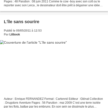
Pages : 48 Parution : 08 juin 2011 Comme le cow -boy avec son colt ou le
reporter avec son Leica , le dessinateur doit être prêt à dégainer une idée
avant qu'elle ne s'envole. Avec la...
L'île sans sourire
Publié le 09/05/2011 à 12:53
Par
Lilibook
Auteur : Enrique FERNANDEZ Format : Cartonné Editeur : Glénat Collection
: Drugstore Aventure Pages : 56 Parution : mai 2009 C’est une terre isolée
par les flots, battue par les embruns. En son sein se dissimule le plus