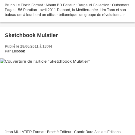
Bruno Le Floc'h Format : Album BD Editeur : Dargaud Collection : Outremers
Pages : 56 Parution : avril 2011 D’abord, la Méditerranée. Liro Tana et son
bateau ont à leur bord un officier britannique, un groupe de révolutionnaires
mexicains, un Indien du...
Sketchbook Mulatier
Publié le 28/06/2011 à 13:44
Par
Lilibook
Jean MULATIER Format : Broché Editeur : Comix Buro Attakus Editions