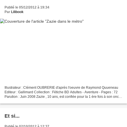
Publié le 05/12/2012 à 19:34
Par
Lilibook
Illustrateur : Clément OUBRERIE d'après l'oeuvre de Raymond Quueneau
Editeur : Gallimard Collection : Fétiche BD Adultes - Aventure - Pages : 72
Parution : Juin 2008 Zazie , 10 ans, est confiée pour la 1 ère fois à son oncle
qui vit à Paris. Dès son arrivée...
Et si...
Publié le 02/10/2012 à 12:37