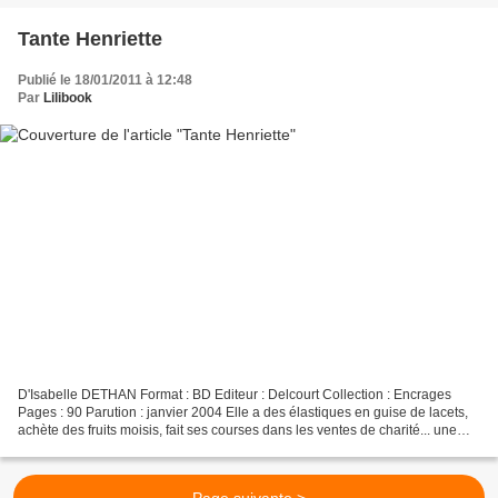
Tante Henriette
Publié le 18/01/2011 à 12:48
Par
Lilibook
D'Isabelle DETHAN Format : BD Editeur : Delcourt Collection : Encrages
Pages : 90 Parution : janvier 2004 Elle a des élastiques en guise de lacets,
achète des fruits moisis, fait ses courses dans les ventes de charité... une
pauvre dame, cette tante Henriette...