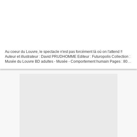
Au coeur du Louvre, le spectacle n'est pas forcément là où on l'attend !!
Auteur et illustrateur : David PRUDHOMME Editeur : Futuropolis Collection :
Musée du Louvre BD adultes - Musée - Comportement humain Pages : 80
Parution : Juin 2012 Au Louvre, c’est...