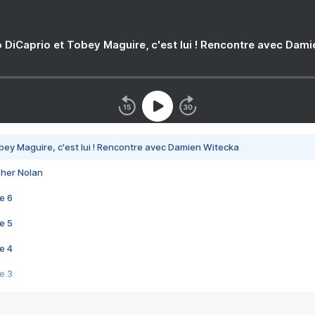
 DiCaprio et Tobey Maguire, c'est lui ! Rencontre avec Dam
bey Maguire, c'est lui ! Rencontre avec Damien Witecka
pher Nolan
e 6
e 5
e 4
e 3
s créatrices de la VF !