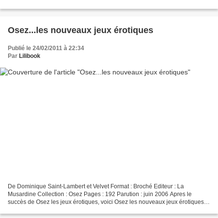
étrange des mystères… Un homme...
Osez...les nouveaux jeux érotiques
Publié le 24/02/2011 à 22:34
Par
Lilibook
De Dominique Saint-Lambert et Velvet Format : Broché Editeur : La
Musardine Collection : Osez Pages : 192 Parution : juin 2006 Apres le
succès de Osez les jeux érotiques, voici Osez les nouveaux jeux érotiques,
immédiatement utilisable, ne nécessitent...