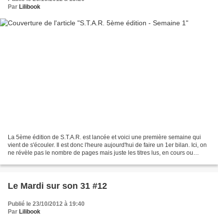
Par
Lilibook
La 5ème édition de S.T.A.R. est lancée et voici une première semaine qui
vient de s'écouler. Il est donc l'heure aujourd'hui de faire un 1er bilan. Ici, on
ne révèle pas le nombre de pages mais juste les titres lus, en cours ou
terminés. J'avance à petits...
Le Mardi sur son 31 #12
Publié le 23/10/2012 à 19:40
Par
Lilibook