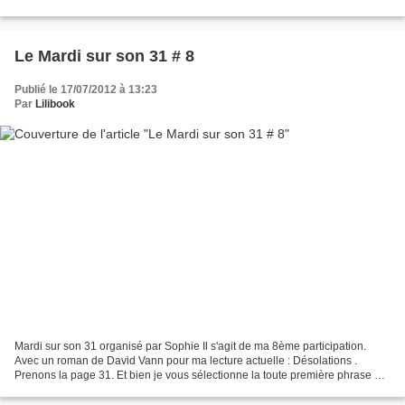
instant d'en connaître la...
Le Mardi sur son 31 # 8
Publié le 17/07/2012 à 13:23
Par
Lilibook
Mardi sur son 31 organisé par Sophie Il s'agit de ma 8ème participation.
Avec un roman de David Vann pour ma lecture actuelle : Désolations .
Prenons la page 31. Et bien je vous sélectionne la toute première phrase de
la page qui se trouve être également...