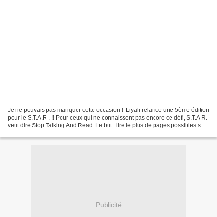
Je ne pouvais pas manquer cette occasion !! Liyah relance une 5ème édition
pour le S.T.A.R . !! Pour ceux qui ne connaissent pas encore ce défi, S.T.A.R.
veut dire Stop Talking And Read. Le but : lire le plus de pages possibles sur
une période fixée....
Publicité