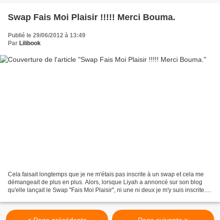
Swap Fais Moi Plaisir !!!!! Merci Bouma.
Publié le 29/06/2012 à 13:49
Par
Lilibook
Cela faisait longtemps que je ne m'étais pas inscrite à un swap et cela me
démangeait de plus en plus. Alors, lorsque Liyah a annoncé sur son blog
qu'elle lançait le Swap "Fais Moi Plaisir", ni une ni deux je m'y suis inscrite.
J'ai laissé le soin à Liyah...