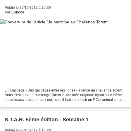
Publié le 30/10/2012 à 20:39
Par
Lilibook
Lili Galipette - Des galipettes entre les lignes - a lancé un challenge Totem.
Alors c'est quoi un challenge Totem ? Une idée originale ayant pour thème
les animaux. Les animaux oui, mais il faut en choisir un !! Cet animal sera
l'effigie de notre propre...
S.T.A.R. 5ème édition - Semaine 1
Publié le 26/10/2012 à 13:20