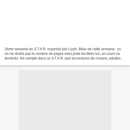
2ème semaine du S.T.A.R. organisé par Liyah. Bilan de cette semaine : ici,
on ne révèle pas le nombre de pages mais juste les titres lus, en cours ou
terminés. Ne compte dans ce S.T.A.R. que les lectures de romans, adultes
ou jeunesses. J'ai deux lectures...