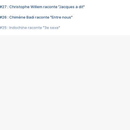
#27 : Christophe Willem raconte "Jacques a dit"
#26 : Chimène Badi raconte "Entre nous"
#25 : Indochine raconte "3e sexe"
#24 : Zaho raconte "C'est chelou"
#23 : Patrick Bruel raconte "Au café des délices"
#22 : Kyo raconte "Le chemin"
#21 : Nolwenn Leroy raconte "Cassé"
#20 : Patrick Hernandez raconte "Born to be alive"
#19 : Lorie raconte "Près de moi"
#18 : Michael Jones raconte "A nos actes manqués" (avec Jean-Jacque
#17 : Khaled raconte "Aïcha"
#16 : Corneille raconte "Parce qu'on vient de loin"