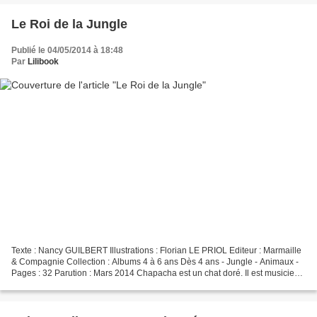
Le Roi de la Jungle
Publié le 04/05/2014 à 18:48
Par
Lilibook
Texte : Nancy GUILBERT Illustrations : Florian LE PRIOL Editeur : Marmaille
& Compagnie Collection : Albums 4 à 6 ans Dès 4 ans - Jungle - Animaux -
Pages : 32 Parution : Mars 2014 Chapacha est un chat doré. Il est musicien
et a monté un groupe avec 5...