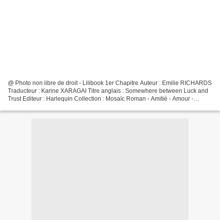
@ Photo non libre de droit - Lilibook 1er Chapitre Auteur : Emilie RICHARDS
Traducteur : Karine XARAGAI Titre anglais : Somewhere between Luck and
Trust Editeur : Harlequin Collection : Mosaïc Roman - Amitié - Amour -
Abandon - Entraide - Nouveau départ...