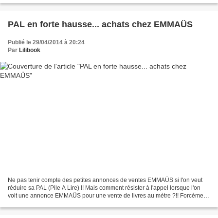
PAL en forte hausse... achats chez EMMAÜS
Publié le 29/04/2014 à 20:24
Par
Lilibook
Ne pas tenir compte des petites annonces de ventes EMMAÜS si l'on veut
réduire sa PAL (Pile A Lire) !! Mais comment résister à l'appel lorsque l'on
voit une annonce EMMAÜS pour une vente de livres au mètre ?!! Forcément
quand on est une addict aux livres...