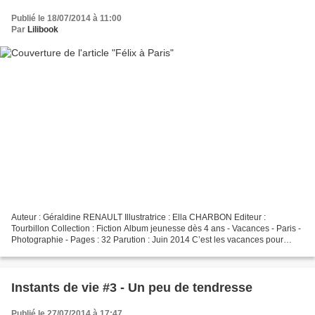
Publié le 18/07/2014 à 11:00
Par
Lilibook
Auteur : Géraldine RENAULT Illustratrice : Ella CHARBON Editeur :
Tourbillon Collection : Fiction Album jeunesse dès 4 ans - Vacances - Paris -
Photographie - Pages : 32 Parution : Juin 2014 C’est les vacances pour
Félix. Il part à Paris avec ses parents....
Instants de vie #3 - Un peu de tendresse
Publié le 27/07/2014 à 17:47