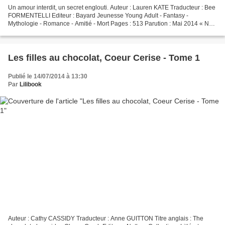
Un amour interdit, un secret englouti. Auteur : Lauren KATE Traducteur : Bee
FORMENTELLI Editeur : Bayard Jeunesse Young Adult - Fantasy -
Mythologie - Romance - Amitié - Mort Pages : 513 Parution : Mai 2014 « Ne
pleure jamais, jamais plus ». Elle avait...
Les filles au chocolat, Coeur Cerise - Tome 1
Publié le 14/07/2014 à 13:30
Par
Lilibook
Auteur : Cathy CASSIDY Traducteur : Anne GUITTON Titre anglais : The