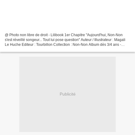
@ Photo non libre de droit - Lilibook 1er Chapitre "Aujourd'hui, Non-Non
s'est réveillé songeur... Tout lui pose question" Auteur / Illustrateur : Magali
Le Huche Editeur : Tourbillon Collection : Non-Non Album dès 3/4 ans -
Humour - Période des pourquoi...
Publicité