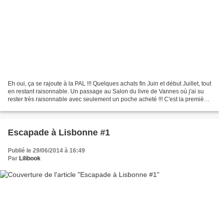
Eh oui, ça se rajoute à la PAL !!! Quelques achats fin Juin et début Juillet, tout
en restant raisonnable. Un passage au Salon du livre de Vannes où j'ai su
rester très raisonnable avec seulement un poche acheté !!! C'est la première
fois que ça m'arrive...
Escapade à Lisbonne #1
Publié le 29/06/2014 à 16:49
Par
Lilibook