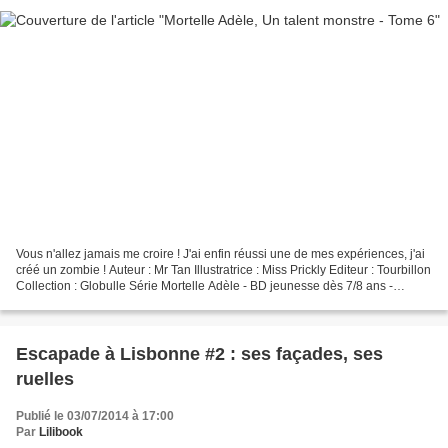
Vous n'allez jamais me croire ! J'ai enfin réussi une de mes expériences, j'ai
créé un zombie ! Auteur : Mr Tan Illustratrice : Miss Prickly Editeur : Tourbillon
Collection : Globulle Série Mortelle Adèle - BD jeunesse dès 7/8 ans -
Humour - Zombie Pages...
Escapade à Lisbonne #2 : ses façades, ses
ruelles
Publié le 03/07/2014 à 17:00
Par
Lilibook