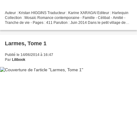
Auteur : Kristan HIGGINS Traducteur : Karine XARAGAI Editeur : Harlequin
Collection : Mosaïc Romance contemporaine - Famille - Célibat - Amitié -
Tranche de vie - Pages : 411 Parution : Juin 2014 Dans le petit village de
Gideon’s Cove, 1407 habitants,...
Larmes, Tome 1
Publié le 14/06/2014 à 16:47
Par
Lilibook