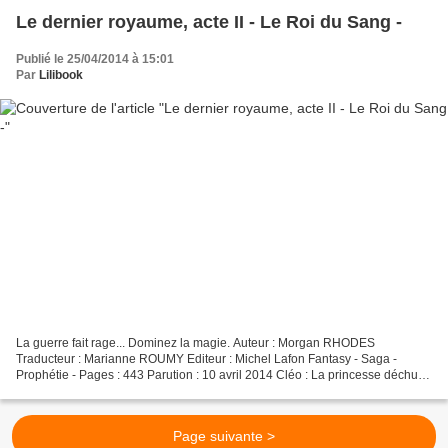
Le dernier royaume, acte II - Le Roi du Sang -
Publié le 25/04/2014 à 15:01
Par
Lilibook
La guerre fait rage... Dominez la magie. Auteur : Morgan RHODES
Traducteur : Marianne ROUMY Editeur : Michel Lafon Fantasy - Saga -
Prophétie - Pages : 443 Parution : 10 avril 2014 Cléo : La princesse déchue
est prisonnière de son propre palais, promise...
Page suivante >