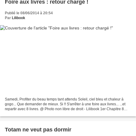
Foire aux livres : retour chargé !
Publié le 08/06/2014 à 20:54
Par
Lilibook
Samedi, Profiter du beau temps tant attendu Soleil, ciel bleu et chaleur à
gogo... Que demander de mieux. Si !! S'arrêter à une foire aux livres... ...et
repartir avec 8 livres. @ Photo non libre de droit - Lilibook 1er Chapitre 8
romans pour 4.50 € Expiation...
Totam ne veut pas dormir