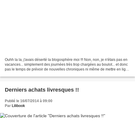
Ouhh la la, j'avais déserté la blogosphère moi !!! Non, non, je n'étais pas en
vacances... simplement des journées très trop chargées au boulot... et donc
pas le temps de prévoir de nouvelles chroniques ni même de mettre en ligne
celles déjà préparées....
Derniers achats livresques !!
Publié le 16/07/2014 à 09:00
Par
Lilibook