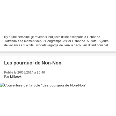
Il y a une semaine, je revenais tout juste d'une escapade à Lisbonne.
J'attendais ce moment depuis longtemps, visiter Lisbonne. Au total, 5 jours
de vacances ! La cité Lisboète regorge de lieux à découvrir. Il faut pour cela
sortir des sentiers battus....
Les pourquoi de Non-Non
Publié le 26/05/2014 à 20:40
Par
Lilibook