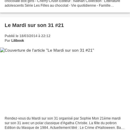
chocolate box girls - Cherry Crush Editeur : Nathan Collection : Littérature
adolescents Série Les Filles au chocolat - Vie quotidienne - Famille
recomposée - Soeurs - Amitié - Amour...
Le Mardi sur son 31 #21
Publié le 18/03/2014 à 22:12
Par
Lilibook
Rendez-vous du Mardi sur son 31 organisé par Sophie Mon 21ème mardi
sur son 31 avec un polar classique d'Agatha Christie. La fête du potiron
Edition du Masque de 1984. Actuellement titré : Le Crime d'Halloween. Bah