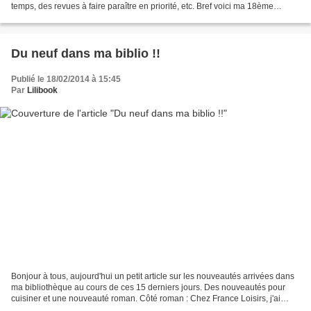
temps, des revues à faire paraître en priorité, etc. Bref voici ma 18ème
participation : Je lis Certaines...
Du neuf dans ma biblio !!
Publié le 18/02/2014 à 15:45
Par
Lilibook
Bonjour à tous, aujourd'hui un petit article sur les nouveautés arrivées dans
ma bibliothèque au cours de ces 15 derniers jours. Des nouveautés pour
cuisiner et une nouveauté roman. Côté roman : Chez France Loisirs, j'ai
acheté "Le profil de l'assassin"...