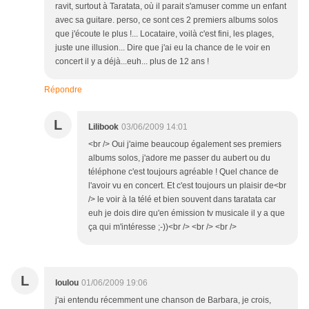
ravit, surtout à Taratata, où il parait s'amuser comme un enfant
avec sa guitare. perso, ce sont ces 2 premiers albums solos
que j'écoute le plus !... Locataire, voilà c'est fini, les plages,
juste une illusion... Dire que j'ai eu la chance de le voir en
concert il y a déjà...euh... plus de 12 ans !
Répondre
L
Lilibook
03/06/2009 14:01
<br /> Oui j'aime beaucoup également ses premiers
albums solos, j'adore me passer du aubert ou du
téléphone c'est toujours agréable ! Quel chance de
l'avoir vu en concert. Et c'est toujours un plaisir de<br
/> le voir à la télé et bien souvent dans taratata car
euh je dois dire qu'en émission tv musicale il y a que
ça qui m'intéresse ;-))<br /> <br /> <br />
L
loulou
01/06/2009 19:06
j'ai entendu récemment une chanson de Barbara, je crois,