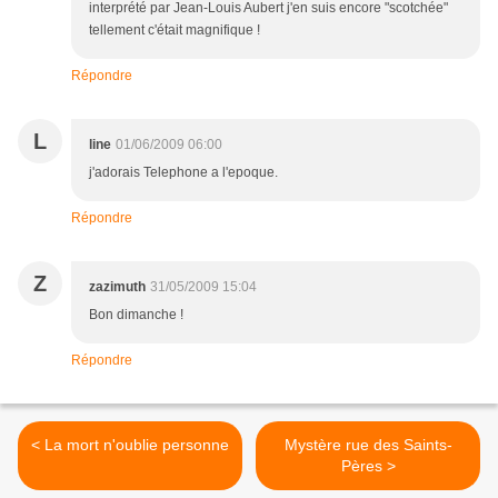
interprété par Jean-Louis Aubert j'en suis encore "scotchée"
tellement c'était magnifique !
Répondre
L
line
01/06/2009 06:00
j'adorais Telephone a l'epoque.
Répondre
Z
zazimuth
31/05/2009 15:04
Bon dimanche !
Répondre
< La mort n'oublie personne
Mystère rue des Saints-
Pères >