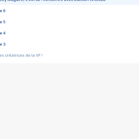
e 6
e 5
e 4
e 3
s créatrices de la VF !
e 2
e 1
e Mektoub My Love arrive enfin ! Rencontre avec Shaïn Boumedine et Sal
i : après Toni en famille
elle réalise le bouleversant Dites lui que je l'aime
ais ! Rencontre autour de Vie privée de Rebecca Zlotowski
 de Marguerite, Grave... Rencontre avec Ella Rumpf