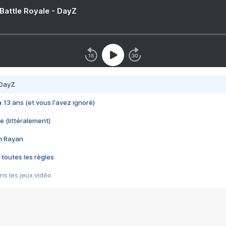
 Battle Royale - DayZ
 DayZ
 a 13 ans (et vous l'avez ignoré)
e (littéralement)
im Rayan
 toutes les règles
s les jeux vidéo
us choquant de Rockstar ? - Le scandale BULLY
e plus moche de Steam