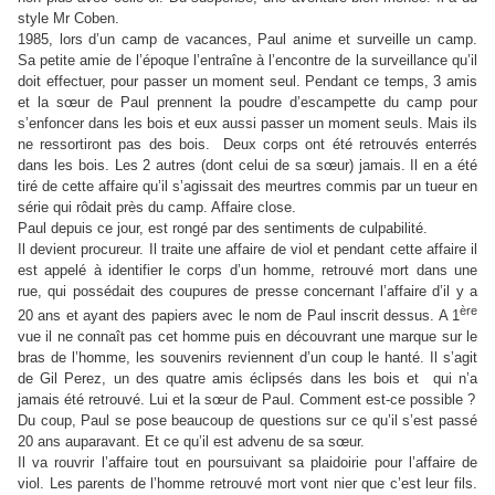
style Mr Coben.
1985, lors d’un camp de vacances, Paul anime et surveille un camp.
Sa petite amie de l’époque l’entraîne à l’encontre de la surveillance qu’il
doit effectuer, pour passer un moment seul. Pendant ce temps, 3 amis
et la sœur de Paul prennent la poudre d’escampette du camp pour
s’enfoncer dans les bois et eux aussi passer un moment seuls. Mais ils
ne ressortiront pas des bois. Deux corps ont été retrouvés enterrés
dans les bois. Les 2 autres (dont celui de sa sœur) jamais. Il en a été
tiré de cette affaire qu’il s’agissait des meurtres commis par un tueur en
série qui rôdait près du camp. Affaire close.
Paul depuis ce jour, est rongé par des sentiments de culpabilité.
Il devient procureur. Il traite une affaire de viol et pendant cette affaire il
est appelé à identifier le corps d’un homme, retrouvé mort dans une
rue, qui possédait des coupures de presse concernant l’affaire d’il y a
ère
20 ans et ayant des papiers avec le nom de Paul inscrit dessus. A 1
vue il ne connaît pas cet homme puis en découvrant une marque sur le
bras de l’homme, les souvenirs reviennent d’un coup le hanté. Il s’agit
de Gil Perez, un des quatre amis éclipsés dans les bois et qui n’a
jamais été retrouvé. Lui et la sœur de Paul. Comment est-ce possible ?
Du coup, Paul se pose beaucoup de questions sur ce qu’il s’est passé
20 ans auparavant. Et ce qu’il est advenu de sa sœur.
Il va rouvrir l’affaire tout en poursuivant sa plaidoirie pour l’affaire de
viol. Les parents de l’homme retrouvé mort vont nier que c’est leur fils.