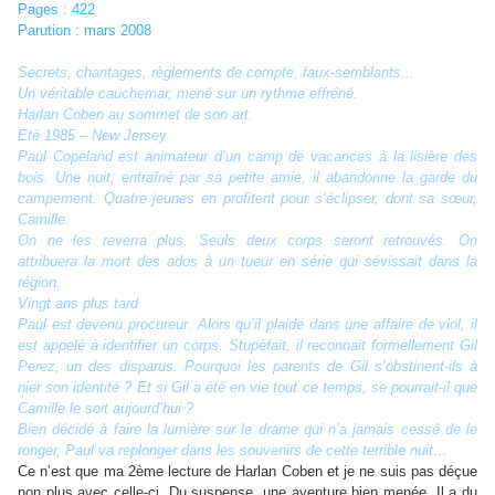
Pages : 422
Parution : mars 2008
Secrets, chantages, règlements de compte, faux-semblants...
Un véritable cauchemar, mené sur un rythme effréné.
Harlan Coben au sommet de son art.
Eté 1985 – New Jersey
Paul Copeland est animateur d’un camp de vacances à la lisière des
bois. Une nuit, entraîné par sa petite amie, il abandonne la garde du
campement. Quatre jeunes en profitent pour s’éclipser, dont sa sœur,
Camille.
On ne les reverra plus. Seuls deux corps seront retrouvés. On
attribuera la mort des ados à un tueur en série qui sévissait dans la
région.
Vingt ans plus tard
Paul est devenu procureur. Alors qu’il plaide dans une affaire de viol, il
est appelé à identifier un corps. Stupéfait, il reconnait formellement Gil
Perez, un des disparus. Pourquoi les parents de Gil s’obstinent-ils à
nier son identité ? Et si Gil a été en vie tout ce temps, se pourrait-il que
Camille le soit aujourd’hui ?
Bien décidé à faire la lumière sur le drame qui n’a jamais cessé de le
ronger, Paul va replonger dans les souvenirs de cette terrible nuit…
Ce n’est que ma 2ème lecture de Harlan Coben et je ne suis pas déçue
non plus avec celle-ci. Du suspense, une aventure bien menée. Il a du