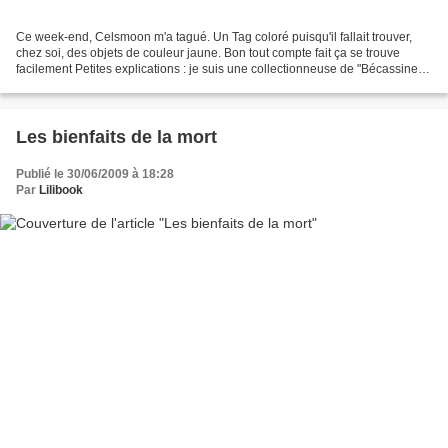
Ce week-end, Celsmoon m'a tagué. Un Tag coloré puisqu'il fallait trouver,
chez soi, des objets de couleur jaune. Bon tout compte fait ça se trouve
facilement Petites explications : je suis une collectionneuse de "Bécassine"
;-) La photo en haut à gauche,...
Les bienfaits de la mort
Publié le 30/06/2009 à 18:28
Par
Lilibook