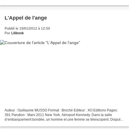
32 cartes Parution : Novembre 2011...
L'Appel de l'ange
Publié le 19/01/2012 à 12:50
Par
Lilibook
Auteur : Guillaume MUSSO Format : Broché Editeur : XO Editions Pages:
391 Parution : Mars 2011 New York. Aéroport Kennedy. Dans la salle
d’embarquement bondée, un homme et une femme se télescopent. Dispute
anodine, et chacun reprend sa route. Madeline...