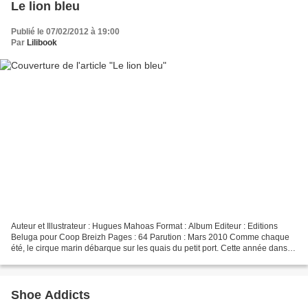
Le lion bleu
Publié le 07/02/2012 à 19:00
Par
Lilibook
Auteur et Illustrateur : Hugues Mahoas Format : Album Editeur : Editions
Beluga pour Coop Breizh Pages : 64 Parution : Mars 2010 Comme chaque
été, le cirque marin débarque sur les quais du petit port. Cette année dans
une cage il y a un nouvel animal....
Shoe Addicts