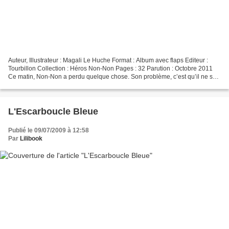
Auteur, Illustrateur : Magali Le Huche Format : Album avec flaps Editeur :
Tourbillon Collection : Héros Non-Non Pages : 32 Parution : Octobre 2011
Ce matin, Non-Non a perdu quelque chose. Son problème, c’est qu’il ne sait
plus quoi ! C’est jaune, rectangulaire…...
L'Escarboucle Bleue
Publié le 09/07/2009 à 12:58
Par
Lilibook