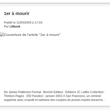
pu résister), une BD de François Debois,...
1er à mourir
Publié le 11/05/2009 à 17:04
Par
Lilibook
De James Patterson Format : Broché Editeur : Editions JC Lattès Collection :
Thrillers Pages : 350 Parution : janvier 2003 A San Francisco, un criminel
supprime avec cruauté et sadisme des couples de jeunes mariés durant les
premières heures de leur lune...