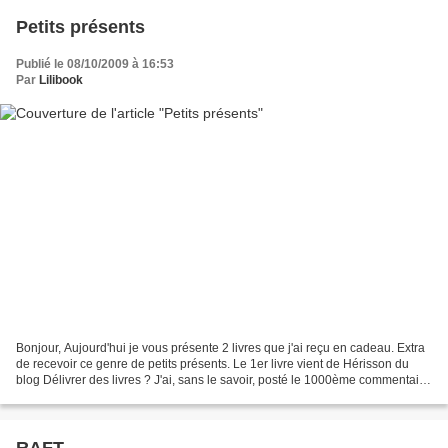
Petits présents
Publié le 08/10/2009 à 16:53
Par
Lilibook
Bonjour, Aujourd'hui je vous présente 2 livres que j'ai reçu en cadeau. Extra
de recevoir ce genre de petits présents. Le 1er livre vient de Hérisson du
blog Délivrer des livres ? J'ai, sans le savoir, posté le 1000ème commentaire
sur son blog et elle...
RAFT