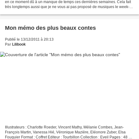
en ce moment dû à un manque de temps ces dernières semaines. Cela fait
très longtemps aussi que je ne vous ai pas proposé de musiques le week-
end, et oui à l'origine de ce blog...
Mon mémo des plus beaux contes
Publié le 13/12/2011 à 20:13
Par
Lilibook
Illustrateurs : Charlotte Roeder, Vincent Mathy, Mélanie Combes, Jean-
François Martin, Vanessa Hié, Véronique Mazière, Eléonore Zuber, Elsa
Fouquier Format : Coffret Editeur : Tourbillon Collection : Eveil Pages : 48 +