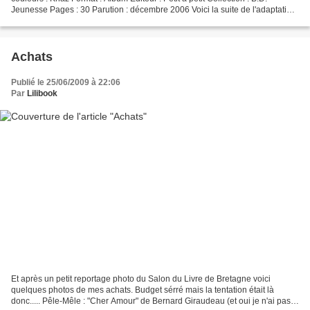
Jeunesse Pages : 30 Parution : décembre 2006 Voici la suite de l'adaptation
pétillante du succès littéraire...
Achats
Publié le 25/06/2009 à 22:06
Par
Lilibook
Et après un petit reportage photo du Salon du Livre de Bretagne voici
quelques photos de mes achats. Budget sérré mais la tentation était là
donc..... Pêle-Mêle : "Cher Amour" de Bernard Giraudeau (et oui je n'ai pas