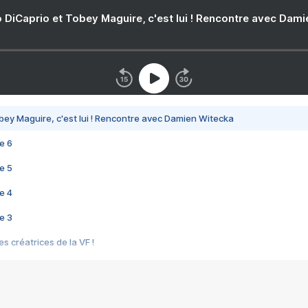
 DiCaprio et Tobey Maguire, c'est lui ! Rencontre avec Dam
bey Maguire, c'est lui ! Rencontre avec Damien Witecka
e 6
e 5
e 4
e 3
s créatrices de la VF !
e 2
e 1