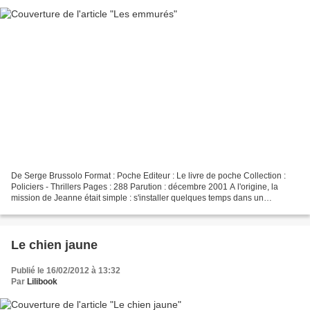
De Serge Brussolo Format : Poche Editeur : Le livre de poche Collection :
Policiers - Thrillers Pages : 288 Parution : décembre 2001 A l'origine, la
mission de Jeanne était simple : s'installer quelques temps dans un
immeuble où furent commis, des années...
Le chien jaune
Publié le 16/02/2012 à 13:32
Par
Lilibook