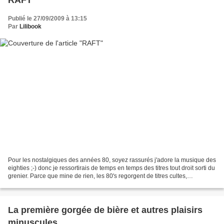
Publié le 27/09/2009 à 13:15
Par
Lilibook
Pour les nostalgiques des années 80, soyez rassurés j'adore la musique des
eighties ;-) donc je ressortirais de temps en temps des titres tout droit sorti du
grenier. Parce que mine de rien, les 80's regorgent de titres cultes,
incontournables et sur...
La première gorgée de bière et autres plaisirs
minuscules