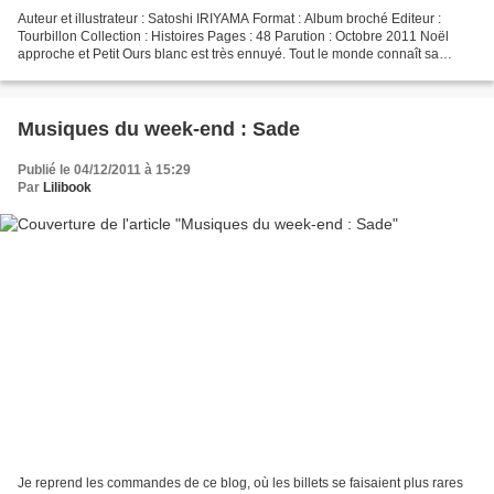
Auteur et illustrateur : Satoshi IRIYAMA Format : Album broché Editeur :
Tourbillon Collection : Histoires Pages : 48 Parution : Octobre 2011 Noël
approche et Petit Ours blanc est très ennuyé. Tout le monde connaît sa
couleur préférée ; sauf lui ! Le...
Musiques du week-end : Sade
Publié le 04/12/2011 à 15:29
Par
Lilibook
Je reprend les commandes de ce blog, où les billets se faisaient plus rares