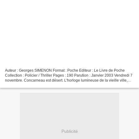
Auteur : Georges SIMENON Format : Poche Editeur : Le Livre de Poche
Collection : Policier / Thriller Pages : 190 Parution : Janvier 2003 Vendredi 7
novembre. Concarneau est désert. L'horloge lumineuse de la vieille ville,
qu'on aperçoit au-dessus des...
Publicité