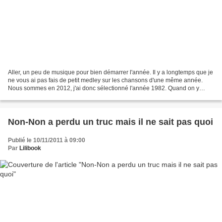
Aller, un peu de musique pour bien démarrer l'année. Il y a longtemps que je
ne vous ai pas fais de petit medley sur les chansons d'une même année.
Nous sommes en 2012, j'ai donc sélectionné l'année 1982. Quand on y
pense... pffff.... 30 ans..... ça fout...
Non-Non a perdu un truc mais il ne sait pas quoi
Publié le 10/11/2011 à 09:00
Par
Lilibook