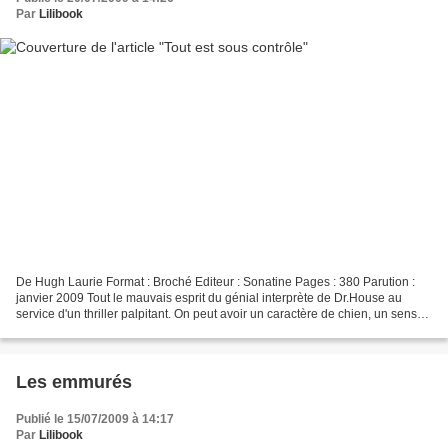
Par
Lilibook
De Hugh Laurie Format : Broché Editeur : Sonatine Pages : 380 Parution :
janvier 2009 Tout le mauvais esprit du génial interprète de Dr.House au
service d'un thriller palpitant. On peut avoir un caractère de chien, un sens
de la répartie assassin, mais...
Les emmurés
Publié le 15/07/2009 à 14:17
Par
Lilibook