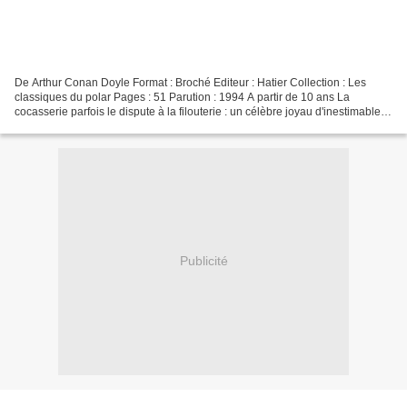
De Arthur Conan Doyle Format : Broché Editeur : Hatier Collection : Les
classiques du polar Pages : 51 Parution : 1994 A partir de 10 ans La
cocasserie parfois le dispute à la filouterie : un célèbre joyau d'inestimable
valeur disparaît, non seulement...
Publicité