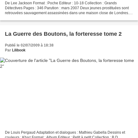
De Lee Jackson Format : Poche Editeur : 10-18 Collection : Grands
Détectives Pages : 346 Parution : mars 2007 Deux jeunes prostituées sont
retrouvées sauvagement assassinées dans une maison close de Londres.
Dans la main de l'une des victimes, un morceau...
La Guerre des Boutons, la forteresse tome 2
Publié le 02/07/2009 à 18:38
Par
Lilibook
De Louis Pergaud Adaptation et dialogues : Mathieu Gabella Dessins et
couleurs : Khaz Format : Album Editeur : Petit à petit Collection : B.D.