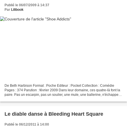
Publié le 06/07/2009 à 14:37
Par
Lilibook
De Beth Harbison Format : Poche Editeur : Pocket Collection : Comédie
Pages : 374 Parution : février 2009 Dans leur domaine, ces quatre-là font la
paire. Pas un escarpin, pas un soulier, une mule, une ballerine, n'échappent
à leur vigilance. Ni à leur...
Le diable danse à Bleeding Heart Square
Publié le 06/12/2011 à 14:00