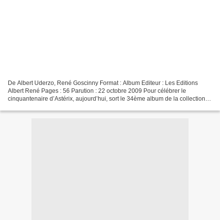
De Albert Uderzo, René Goscinny Format : Album Editeur : Les Editions
Albert René Pages : 56 Parution : 22 octobre 2009 Pour célébrer le
cinquantenaire d’Astérix, aujourd’hui, sort le 34ème album de la collection
Astérix né en octobre 1959 dans la revue...