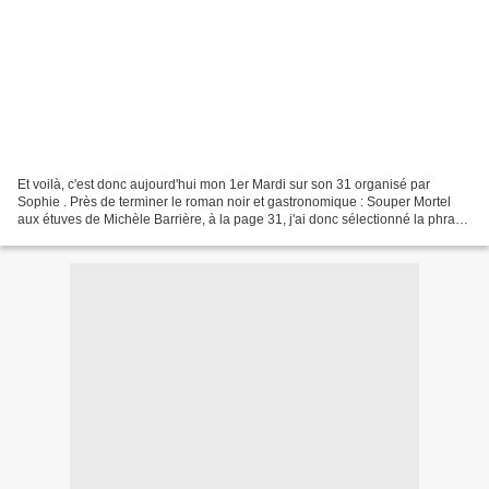
Et voilà, c'est donc aujourd'hui mon 1er Mardi sur son 31 organisé par
Sophie . Près de terminer le roman noir et gastronomique : Souper Mortel
aux étuves de Michèle Barrière, à la page 31, j'ai donc sélectionné la phrase
suivante : « Si je ne peux pas...