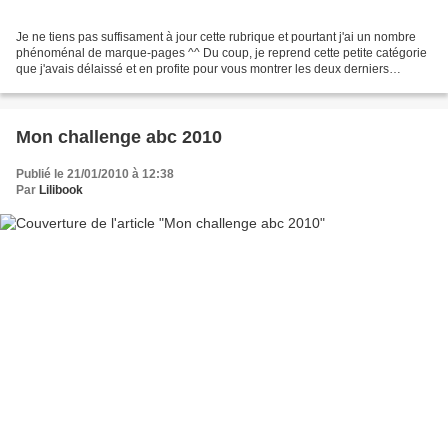
Je ne tiens pas suffisament à jour cette rubrique et pourtant j'ai un nombre
phénoménal de marque-pages ^^ Du coup, je reprend cette petite catégorie
que j'avais délaissé et en profite pour vous montrer les deux derniers
marque-pages qui viennent d'arriver...
Mon challenge abc 2010
Publié le 21/01/2010 à 12:38
Par
Lilibook