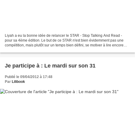
Liyah a eu la bonne idée de relancer le STAR - Stop Talking And Read -
pour sa 4ème édition. Le but de ce STAR n'est bien évidemment pas une
compétition, mais plutôt sur un temps bien défini, se motiver à lire encore
plus que d'habitude (parce qu'en fait...
Je participe à : Le mardi sur son 31
Publié le 09/04/2012 à 17:48
Par
Lilibook