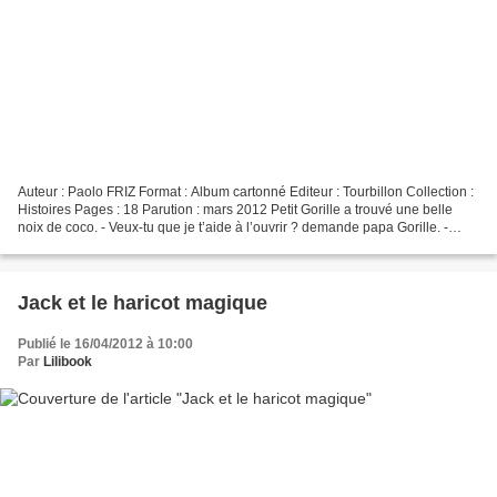
Auteur : Paolo FRIZ Format : Album cartonné Editeur : Tourbillon Collection :
Histoires Pages : 18 Parution : mars 2012 Petit Gorille a trouvé une belle
noix de coco. - Veux-tu que je t’aide à l’ouvrir ? demande papa Gorille. -
Non, je veux le faire tout...
Jack et le haricot magique
Publié le 16/04/2012 à 10:00
Par
Lilibook