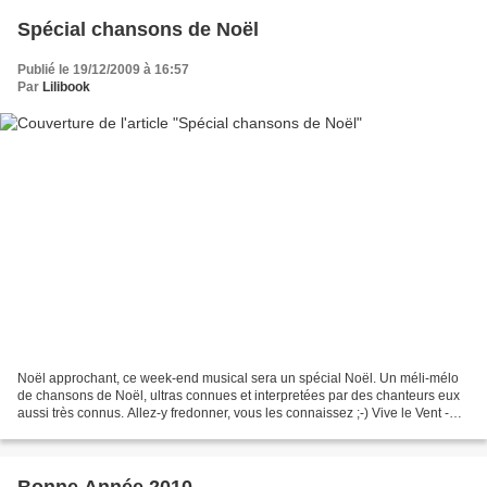
Spécial chansons de Noël
Publié le 19/12/2009 à 16:57
Par
Lilibook
Noël approchant, ce week-end musical sera un spécial Noël. Un méli-mélo
de chansons de Noël, ultras connues et interpretées par des chanteurs eux
aussi très connus. Allez-y fredonner, vous les connaissez ;-) Vive le Vent -
Henri Salvador Douce Nuit -...
Bonne Année 2010