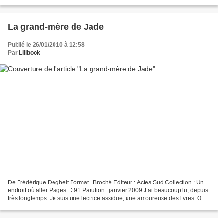
sympathique. Et voici donc les réponses :...
La grand-mère de Jade
Publié le 26/01/2010 à 12:58
Par
Lilibook
De Frédérique Deghelt Format : Broché Editeur : Actes Sud Collection : Un
endroit où aller Pages : 391 Parution : janvier 2009 J’ai beaucoup lu, depuis
très longtemps. Je suis une lectrice assidue, une amoureuse des livres. On
pourrait le dire ainsi....