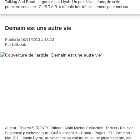
Talking And Read - organisé par Liyah. Un petit bilan, donc, de cette
première semaine : Ce S.T.A.R. a débuté très très lentement pour moi car
déjà le 1er jour, soit le 6 avril dernier,...
Demain est une autre vie
Publié le 10/01/2013 à 13:13
Par
Lilibook
Auteur : Thierry SERFATY Editeur : Albin Michel Collection: Thriller / Policier
Suspense psychologique - Quête d'identité - Coma - Pages : 373 Parution :
Mai 2011 Jamie Byrne, au volant de sa voiture sous une pluie battante, vient