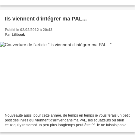
de griller un feu rouge,...
Ils viennent d'intégrer ma PAL...
Publié le 02/02/2012 à 20:43
Par
Lilibook
Nouveauté aussi pour cette année, de temps en temps je vous ferais un petit
post des livres qui viennent d'arriver dans ma PAL, les squatteurs ou bien
ceux qui y resteront un peu plus longtemps peut-être ^^ Je ne faisais pas ce
genre de post auparavant,...