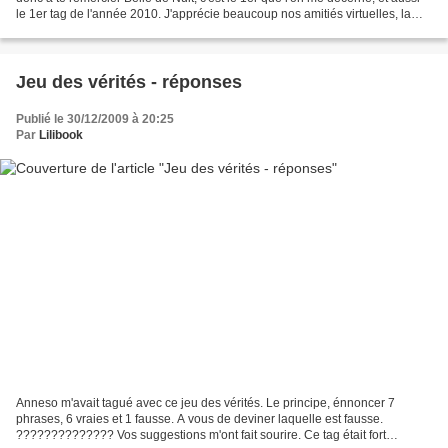
le 1er tag de l'année 2010. J'apprécie beaucoup nos amitiés virtuelles, la
blogosphère m'a fait...
Jeu des vérités - réponses
Publié le 30/12/2009 à 20:25
Par
Lilibook
Anneso m'avait tagué avec ce jeu des vérités. Le principe, énnoncer 7
phrases, 6 vraies et 1 fausse. A vous de deviner laquelle est fausse.
?????????????? Vos suggestions m'ont fait sourire. Ce tag était fort