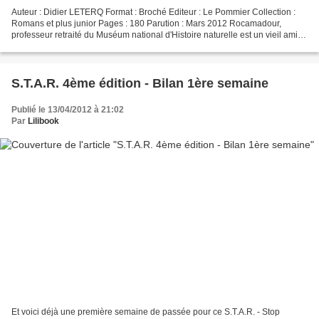
Auteur : Didier LETERQ Format : Broché Editeur : Le Pommier Collection :
Romans et plus junior Pages : 180 Parution : Mars 2012 Rocamadour,
professeur retraité du Muséum national d'Histoire naturelle est un vieil ami
de Grand-Pa. Il fait appel à lui au...
S.T.A.R. 4ème édition - Bilan 1ère semaine
Publié le 13/04/2012 à 21:02
Par
Lilibook
Et voici déjà une première semaine de passée pour ce S.T.A.R. - Stop