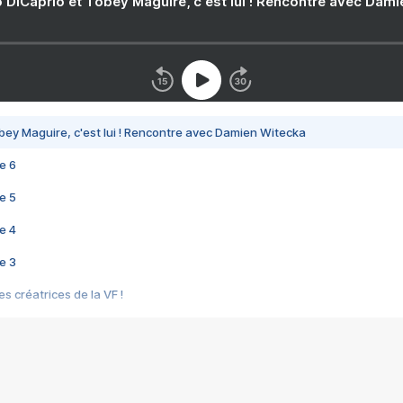
 DiCaprio et Tobey Maguire, c'est lui ! Rencontre avec Dam
bey Maguire, c'est lui ! Rencontre avec Damien Witecka
e 6
e 5
e 4
e 3
s créatrices de la VF !
e 2
e 1
e Mektoub My Love arrive enfin ! Rencontre avec Shaïn Boumedine et Sal