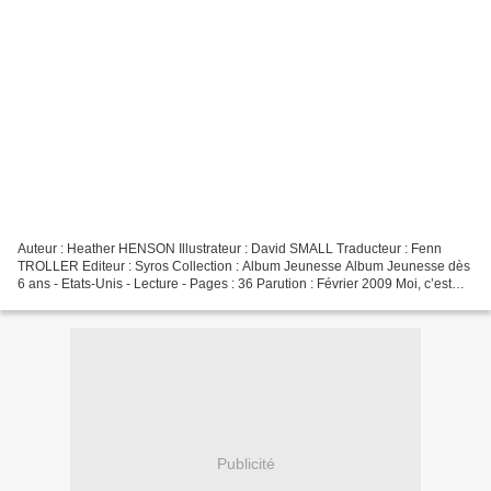
Auteur : Heather HENSON Illustrateur : David SMALL Traducteur : Fenn
TROLLER Editeur : Syros Collection : Album Jeunesse Album Jeunesse dès
6 ans - Etats-Unis - Lecture - Pages : 36 Parution : Février 2009 Moi, c’est
Cal. Je suis pas le premier et pas...
Publicité