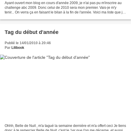
Ayant ouvert mon blog en cours d'année 2009, je n'ai pas pu m'inscrire au
challenge abc 2009. Donc celui de 2010 sera mon premier. Vais-je m'y
tenir... On verra ça en faisant le bilan à la fin de l'année. Voici ma liste que j'ai
créée, en fin d'année...
Tag du début d'année
Publié le 14/01/2010 à 20:46
Par
Lilibook
Ohhh, Belle de Nuit , m'a tagué la semaine dernière et m'a offert ceci Je tiens
donc à te remercier Belle de Nuit, c'est le 1er que l'on me décerne, et aussi