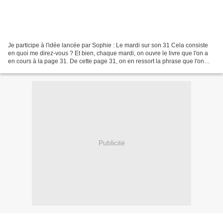
Je participe à l'idée lancée par Sophie : Le mardi sur son 31 Cela consiste
en quoi me direz-vous ? Et bien, chaque mardi, on ouvre le livre que l'on a
en cours à la page 31. De cette page 31, on en ressort la phrase que l'on
veut. Peut-être parce qu'elle...
Publicité