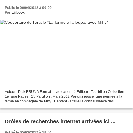
Publié le 06/04/2012 à 00:00
Par
Lilibook
Auteur : Dick BRUNA Format : livre cartonné Editeur : Tourbillon Collection :
1er âge Pages : 15 Parution : Mars 2012 Partons passer une journée à la
ferme en compagnie de Miffy . L’enfant va faire la connaissance des
animaux de la ferme, et c’est Miffy...
Drôles de recherches internet arrivées ici ...
Publié le 05/03/2012 à 18:54